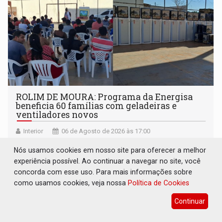
ROLIM DE MOURA: Programa da Energisa
beneficia 60 famílias com geladeiras e
ventiladores novos
Interior
06 de Agosto de 2026 às 17:00
Ação do Programa de Eficiência Energética também
Nós usamos cookies em nosso site para oferecer a melhor
distribuiu cerca de 4 mil lâmpadas de LED e levou
experiência possível. Ao continuar a navegar no site, você
orientações sobre consumo consciente de energia para a
concorda com esse uso. Para mais informações sobre
comunidade
como usamos cookies, veja nossa
Política de Cookies
Continuar