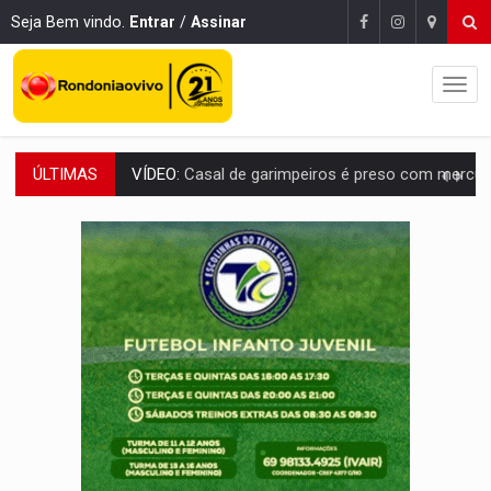
Seja Bem vindo.
Entrar
/
Assinar
ÚLTIMAS
VÍDEO:
Casal de garimpeiros é preso com mercúrio em estepe,
EDUCAÇÃO BÁSICA:
Ideb avança nos anos iniciais do ensino fundame
CONTA DIFÍCIL:
Com as novidades na corrida ao Senado as contas ficara
CH4C1NA:
Disputa entre PCC e CV deixa dez mortos em cinco di
IMUNIZAÇÃO:
Prefeitura inicia campanha de multivacinação para crianças 
QUIRINUS:
Draco faz operação para prender faccionados que atacaram proved
TRAFICANTE PRESO:
Operação Brasil Contra o Crime apreende quase meia to
SUPER EL NIÑO:
Trabalho inédito vai garantir água potável para comunidades