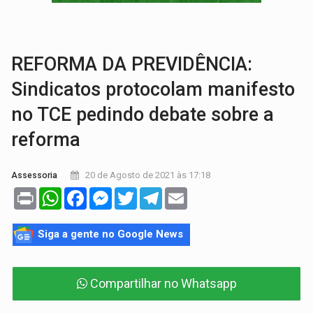
EM 18 MESES:
Léo Moraes entrega o que não conseguiram em anos na educaçã
ELEIÇÕES 2026:
Candidata a deputada federal em Rondônia declara draga de g
REFORMA DA PREVIDÊNCIA:
Sindicatos protocolam manifesto
no TCE pedindo debate sobre a
reforma
20 de Agosto de 2021 às 17:18
Assessoria
Print
WhatsApp
Facebook
Messenger
Twitter
Telegram
Email
Siga a gente no Google News
Compartilhar no Whatsapp