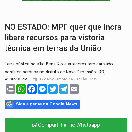
EM 18 MESES:
Léo Moraes entrega o que não conseguiram em anos na educaçã
ELEIÇÕES 2026:
Candidata a deputada federal em Rondônia declara draga de g
NO ESTADO: MPF quer que Incra
libere recursos para vistoria
técnica em terras da União
Terra pública no sítio Beira Rio e arredores tem causado
conflitos agrários no distrito de Nova Dimensão (RO)
17 de Novembro de 2020 às 16:35
ASSESSORIA
Print
WhatsApp
Facebook
Messenger
Twitter
Telegram
Email
Siga a gente no Google News
Compartilhar no Whatsapp