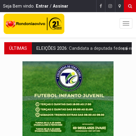
Seja Bem vindo.
Entrar
/
Assinar
ÚLTIMAS
VÍDEO:
Casal de garimpeiros é preso com mercúrio em estepe,
EDUCAÇÃO BÁSICA:
Ideb avança nos anos iniciais do ensino fundame
CONTA DIFÍCIL:
Com as novidades na corrida ao Senado as contas ficara
CH4C1NA:
Disputa entre PCC e CV deixa dez mortos em cinco di
IMUNIZAÇÃO:
Prefeitura inicia campanha de multivacinação para crianças 
QUIRINUS:
Draco faz operação para prender faccionados que atacaram proved
TRAFICANTE PRESO:
Operação Brasil Contra o Crime apreende quase meia to
SUPER EL NIÑO:
Trabalho inédito vai garantir água potável para comunidades