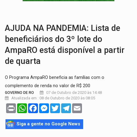
EDUCAÇÃO BÁSICA:
Ideb avança nos anos iniciais do ensino fundame
CONTA DIFÍCIL:
Com as novidades na corrida ao Senado as contas ficara
AJUDA NA PANDEMIA: Lista de
beneficiários do 3º lote do
AmpaRO está disponível a partir
de quarta
O Programa AmpaRO beneficia as famílias com o
complemento de renda no valor de R$ 200
07 de Outubro de 2020 às 14:48
GOVERNO DE RO
Atualizada em : 08 de Outubro de 2020 às 08:05
Print
WhatsApp
Facebook
Messenger
Twitter
Telegram
Email
Siga a gente no Google News