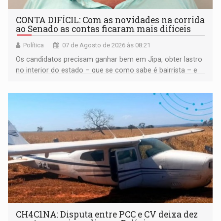
CONTA DIFÍCIL: Com as novidades na corrida
ao Senado as contas ficaram mais difíceis
Política
07 de Agosto de 2026 às 08:21
Os candidatos precisam ganhar bem em Jipa, obter lastro
no interior do estado – que se como sabe é bairrista – e
vir para a capital beliscando alguma coisa para se
garantir
CH4C1NA: Disputa entre PCC e CV deixa dez