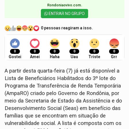
Rondoniaovivo.com.​
ENTRAR NO GRUPO
0 pessoas reagiram a isso.
0
0
0
0
0
0
Gostei
Amei
Haha
Uau
Triste
Grr
A partir desta quarta-feira (7) já está disponível a
Lista de Beneficiários Habilitados do 3º lote do
Programa de Transferência de Renda Temporária
(AmpaRO) criado pelo Governo de Rondônia, por
meio da Secretaria de Estado da Assistência e do
Desenvolvimento Social (Seas) em benefício das
famílias que se encontram em situação de
vulnerabilidade social. A lista é composta com os