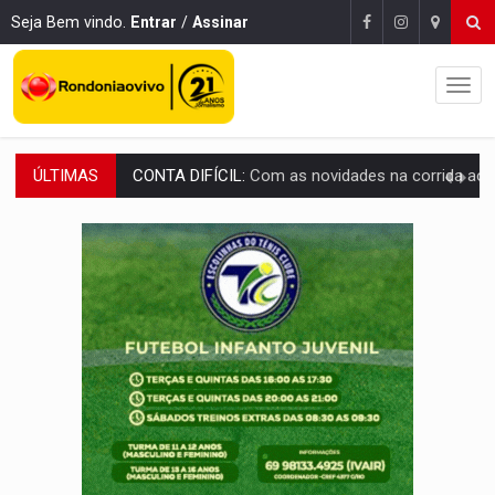
Seja Bem vindo.
Entrar
/
Assinar
ÚLTIMAS
CH4C1NA:
Disputa entre PCC e CV deixa dez mortos em cinco di
IMUNIZAÇÃO:
Prefeitura inicia campanha de multivacinação para crianças 
QUIRINUS:
Draco faz operação para prender faccionados que atacaram proved
TRAFICANTE PRESO:
Operação Brasil Contra o Crime apreende quase meia to
SUPER EL NIÑO:
Trabalho inédito vai garantir água potável para comunidades
FAMÍLIA MORREU:
Identificadas as cinco vítimas de acidente na BR-364, entr
BRASIL CONTRA O CRIME:
Acusado de guardar armas de facção é preso com rev
TRAGÉDIA:
Sobe para cinco o número de mortos em colisão entre carreta e Fia