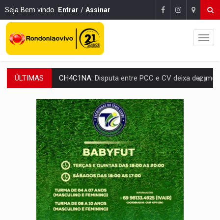
Seja Bem vindo.
Entrar
/
Assinar
CH4C1NA:
Disputa entre PCC e CV deixa dez mortos em cinco di
ÚLTIMAS
IMUNIZAÇÃO:
Prefeitura inicia campanha de multivacinação para crianças 
QUIRINUS:
Draco faz operação para prender faccionados que atacaram proved
TRAFICANTE PRESO:
Operação Brasil Contra o Crime apreende quase meia to
SUPER EL NIÑO:
Trabalho inédito vai garantir água potável para comunidades
FAMÍLIA MORREU:
Identificadas as cinco vítimas de acidente na BR-364, entr
BRASIL CONTRA O CRIME:
Acusado de guardar armas de facção é preso com rev
TRAGÉDIA:
Sobe para cinco o número de mortos em colisão entre carreta e Fia
EDUCAÇÃO BÁSICA:
Ideb avança nos anos iniciais do ensino fundame