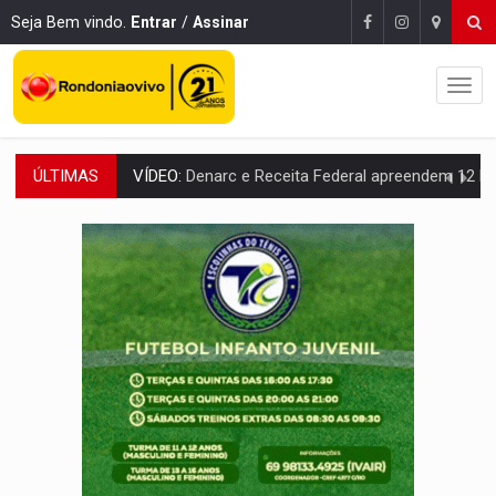
Seja Bem vindo.
Entrar
/
Assinar
ÚLTIMAS
OPERAÇÃO DA PC:
Membros do CV são presos com armas e drogas após c
ENTRADA GRATUITA:
Espetáculo As Marias Somos Nós será apresen
VÍDEO:
Três são presos após furto de motocicleta em frente
CELEBRAÇÃO:
Cerejeiras completa 43 anos de emancipação com progra
SAÚDE:
Anvisa desmente boato sobre presença de plástico ou petr
VÍDEO:
Pitbulls fogem de residência e atacam casal de idosos 
AÇÃO CONJUNTA:
Forças policiais apreendem cerca de 1kg de our
PF ESTÁ APURANDO:
Flávio Bolsonaro escolhe Alfredo Gaspar como vice, alvo de d