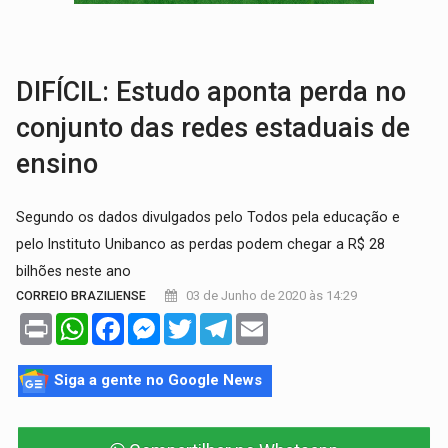
GRAVE:
Homem é esfaqueado no peito durante briga ent
VÍDEO:
Denarc e Receita Federal apreendem 12 kg de skunk e arma que iam
DIFÍCIL: Estudo aponta perda no
conjunto das redes estaduais de
ensino
Segundo os dados divulgados pelo Todos pela educação e
pelo Instituto Unibanco as perdas podem chegar a R$ 28
bilhões neste ano
03 de Junho de 2020 às 14:29
CORREIO BRAZILIENSE
Print
WhatsApp
Facebook
Messenger
Twitter
Telegram
Email
Siga a gente no Google News