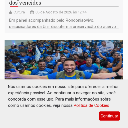
dos vencidos
Cultura
05 de Agosto de 2026 às 12:44
Em painel acompanhado pelo Rondoniaovivo,
pesquisadores da Unir discutem a preservação do acervo
do século 20 e o legado de Sílvio Tendler, que defendia a
memória como bússola para o futuro
Nós usamos cookies em nosso site para oferecer a melhor
experiência possível. Ao continuar a navegar no site, você
concorda com esse uso. Para mais informações sobre
como usamos cookies, veja nossa
Política de Cookies
ELEIÇÕES 2026: Fernando Silva é
homologado candidato durante convenção
Continuar
do Republicanos