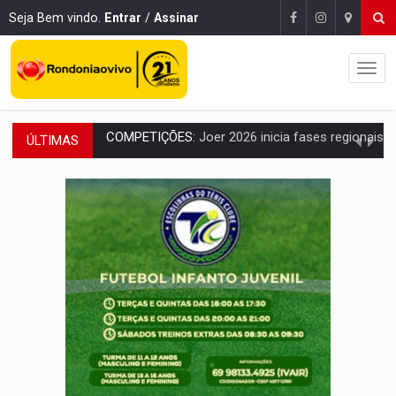
Seja Bem vindo.
Entrar
/
Assinar
ÚLTIMAS
PERIGO:
Moradores denunciam escuridão e insegurança na Estrada d
COLIGAÇÃO:
Reabertura de ação no TSE pode resultar em cassação de prefeita 
INCLUSÃO:
APAE Porto Velho abre inscrições para 
CLUBE DOS R$ 00,00:
21 candidatos declaram patrimônio zero em Rondônia na
INTERIOR:
Ouro Preto do Oeste realiza Cavalgada da Expo Show Norte
DESENVOLVIMENTO:
Ideb avança nos anos iniciais do ensino fundamen
VULGO 'UNIÃO':
Chefe de facção criminosa é preso durante oper
Publicação Legal:
CONVOCAÇÃO DAS ELEIÇÕES: S