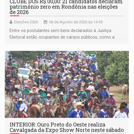
CLUBE DOS R$ 00,00: 21 candidatos declaram
patrimônio zero em Rondônia nas eleições
de 2026
Eleições 2026
06 de Agosto de 2026 às 14:45
Entre os postulantes sem bens declarados à Justiça
Eleitoral estão ocupantes de cargos públicos, como a
deputada federal Cristiane Lopes (PODE), o vereador
Pedro Geovar (PP) e a vice-prefeita Magna dos Anjos
(NOVO)
INTERIOR: Ouro Preto do Oeste realiza
Cavalgada da Expo Show Norte neste sábado