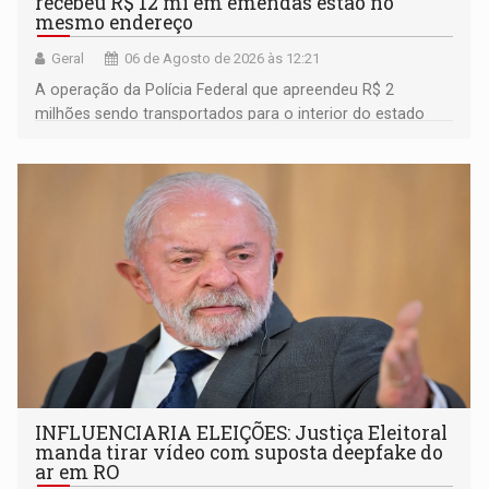
recebeu R$ 12 mi em emendas estão no
mesmo endereço
Geral
06 de Agosto de 2026 às 12:21
A operação da Polícia Federal que apreendeu R$ 2
milhões sendo transportados para o interior do estado
movimentou o meio político pela clara e inequívoca
ligação do suspeito com um deputado federal do União
Brasil por Rondônia
INFLUENCIARIA ELEIÇÕES: Justiça Eleitoral
manda tirar vídeo com suposta deepfake do
ar em RO