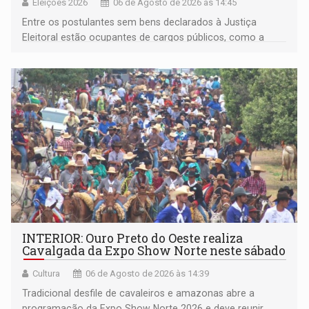
Eleições 2026
06 de Agosto de 2026 às 14:45
Entre os postulantes sem bens declarados à Justiça
Eleitoral estão ocupantes de cargos públicos, como a
deputada federal Cristiane Lopes (PODE), o vereador
Pedro Geovar (PP) e a vice-prefeita Magna dos Anjos
(NOVO)
INTERIOR: Ouro Preto do Oeste realiza
Cavalgada da Expo Show Norte neste sábado
Cultura
06 de Agosto de 2026 às 14:39
Tradicional desfile de cavaleiros e amazonas abre a
programação da Expo Show Norte 2026 e deve reunir