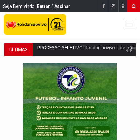
Seja Bem vindo.
Entrar
/
Assinar
ÚLTIMAS
AGOSTO LILÁS:
MPRO lança de portal e promove reflexão sobre trajetória da Le
REGULARIZAÇÃO:
Refis 2026 segue até o fim do ano para regulariz
ROLIM DE MOURA:
Programa da Energisa beneficia 60 famílias com geladeiras e
VIOLÊNCIA VICÁRIA:
MPRO obtém condenação de réu a 21 anos de prisão em 
INDISPONÍVEL:
Transparência do Cinderondônia apresenta indisponibilida
AMPLIAÇÃO:
IGs de Rondônia entram em programa internacional para ac
VÍDEO:
Acidente envolve cinco veículos em obra de recapeamen
EDUCAÇÃO:
Corumbiara lidera Ideb 2025 entre redes municipai