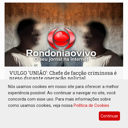
VULGO 'UNIÃO': Chefe de facção criminosa é
preso durante operação policial
Nós usamos cookies em nosso site para oferecer a melhor
Polícia
06 de Agosto de 2026 às 14:11
experiência possível. Ao continuar a navegar no site, você
Acusado ainda tentou fugir para um matagal
concorda com esse uso. Para mais informações sobre
como usamos cookies, veja nossa
Política de Cookies
Continuar