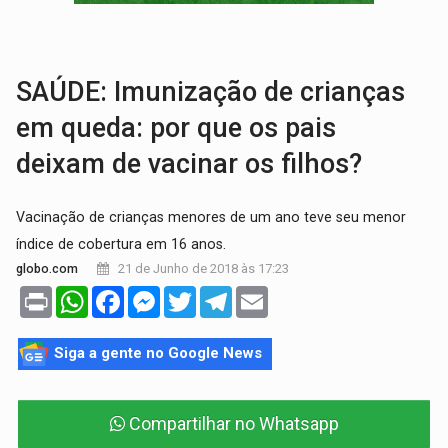
SINDICATOS UNIDOS:
Assembleia Geral delibera greve da educação municip
PROCESSO SELETIVO:
Rondoniaovivo abre oficina de Comunicação com oportunidade
SAÚDE: Imunização de crianças
em queda: por que os pais
deixam de vacinar os filhos?
Vacinação de crianças menores de um ano teve seu menor
índice de cobertura em 16 anos.
21 de Junho de 2018 às 17:23
globo.com
Print
WhatsApp
Facebook
Messenger
Twitter
Telegram
Email
Siga a gente no Google News
Compartilhar no Whatsapp