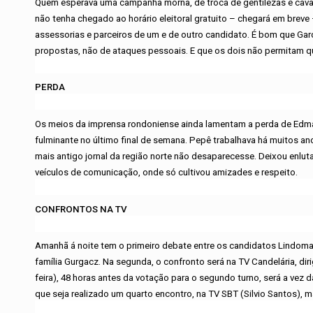
Quem esperava uma campanha morna, de troca de gentilezas e cavalh
não tenha chegado ao horário eleitoral gratuito – chegará em breve 
assessorias e parceiros de um e de outro candidato. É bom que Ga
propostas, não de ataques pessoais. E que os dois não permitam qu
PERDA
Os meios da imprensa rondoniense ainda lamentam a perda de Edma
fulminante no último final de semana. Pepê trabalhava há muitos ano
mais antigo jornal da região norte não desaparecesse. Deixou enl
veículos de comunicação, onde só cultivou amizades e respeito.
CONFRONTOS NA TV
Amanhã á noite tem o primeiro debate entre os candidatos Lindomar
família Gurgacz. Na segunda, o confronto será na TV Candelária, diri
feira), 48 horas antes da votação para o segundo turno, será a vez 
que seja realizado um quarto encontro, na TV SBT (Silvio Santos), 