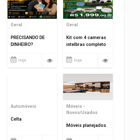
Geral
Geral
PRECISANDO DE
Kit com 4 cameras
DINHEIRO?
intelbras completo
Hoje
Hoje
Automóveis
Móveis -
Novos/Usados
Celta
Móveis planejados