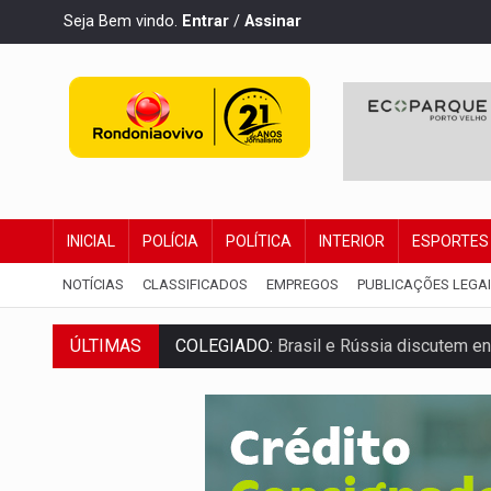
Seja Bem vindo.
Entrar
/
Assinar
INICIAL
POLÍCIA
POLÍTICA
INTERIOR
ESPORTES
NOTÍCIAS
CLASSIFICADOS
EMPREGOS
PUBLICAÇÕES LEGA
ÚLTIMAS
COLEGIADO:
Brasil e Rússia discutem ene
URGENTE:
Colisão entre caminhão e carr
ENCONTRO:
Amazônia Negra ganha projeç
PREVISÃO:
Porto Velho tem chances de c