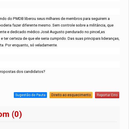
mando do PMDB liberou seus milhares de membros para seguirem a
oderia fazer diferente mesmo. Sem controle sobre a militância, que
tente e dedicado médico José Augusto pendurado no pincel,as
ter certeza de que ele seria cumprido. Das suas principais lideranças,
ta. Por enquanto, só veladamente.
s propostas dos candidatos?
Sugestão de Pauta
Direito ao esquecimento
Reportar Erro
om (0)