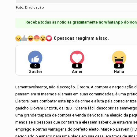
Foto: Divulgação
Receba todas as notícias gratuitamente no WhatsApp do Ron
0 pessoas reagiram a isso.
0
0
0
Gostei
Amei
Haha
Lamentavelmente, não é exceção. É regra. A compra e negociação de
pensam em si mesmos e jamais em suas comunidades, é uma prática
Eleitoral para combater este tipo de crime e a luta pela conscient
gaúcho Giovani Grizotti, da RBS TV,seria fácil descobrir as semvergo
uma grande trapaça de compra e venda de votos, na eleição da pequ
menos seis pessoas que contaram a ele (sem saber que estavam sen
emprego e outras vantagens do prefeito eleito, Marcelo Essvein (PD
negociado o espaço para uma placa em sua casa, em troca de uma vaga