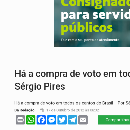
SINDICATOS UNIDOS:
Assembleia Geral 
PROCESSO SELETIVO:
Rondoniaovivo abr
AGOSTO LILÁS:
MPRO lança de portal e p
REGULARIZAÇÃO:
Refis 2026 segue até o
ROLIM DE MOURA:
Programa da Energisa
DEEPFAKE:
Sancionada lei contra violência
Há a compra de voto em tod
Sérgio Pires
Há a compra de voto em todos os cantos do Brasil – Por Sé
Da Redação
17 de Outubro de 2012 às 08:32
Print
WhatsApp
Facebook
Messenger
Twitter
Telegram
Email
Compartilhar