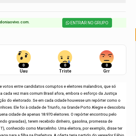
doniaovivo.com.​
ENTRAR NO GRUPO
0
0
0
Uau
Triste
Grr
 votos entre candidatos corruptos e eleitores malandros, que só
 cada vez mais comum Brasil afora, embora o esforço da Justiça
ização do eleitorado. Se em cada cidade houvesse um repórter como o
nhices. Ele foi à cidade de Triunfo, na Grande Porto Alegre e descobriu
ena cidade de apenas 18.970 eleitores. O repórter encontrou pelo
do gravadas), terem recebido dinheiro, gasolina, promessa de
T), conhecido como Marcelinho. Uma eleitora, por exemplo, disse ter
 para a filha na Prefeitura. A oferta teria partido do vereador Fábio