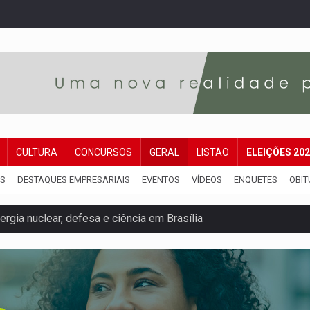
CULTURA
CONCURSOS
GERAL
LISTÃO
ELEIÇÕES 20
IS
DESTAQUES EMPRESARIAIS
EVENTOS
VÍDEOS
ENQUETES
OBIT
rgia nuclear, defesa e ciência em Brasília
o deixa quatro mortos e um em estado grave na BR
ão nacional com participação de Marcela Bonfim
huvas isoladas nesta sexta-feira (7)