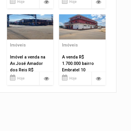
Hoje
Hoje
Imóveis
Imóveis
Imóvel a venda na
A venda R$
Av.José Amador
1.700.000 bairro
dos Reis R$
Embratel 10
1.400.000
apartamentos!
Hoje
Hoje