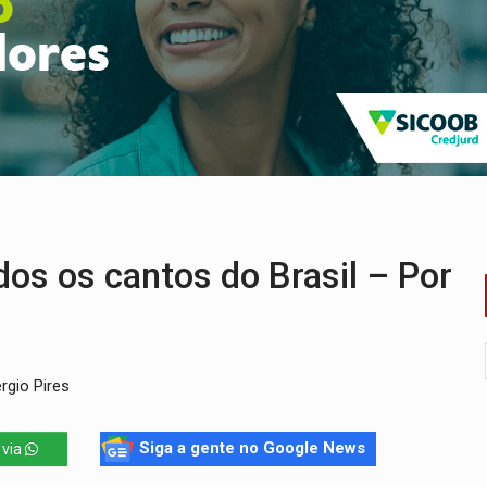
delibera greve da educação municipal em Porto Velho
e oficina de Comunicação com oportunidade de integrar equipe
romove reflexão sobre trajetória da Lei Maria da Penha
 fim do ano para regularização de débitos
 beneficia 60 famílias com geladeiras e ventiladores novos
 sexual infantil na internet e via IA
os os cantos do Brasil – Por
rgio Pires
Siga a gente no Google News
 via