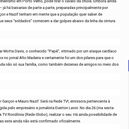
eirismo em Porto Velho, pode tirar o cavalo da chuva. Embora ainda
– já há baixarias de parte a parte, preparadas principalmente por
rçon e Nazif tenham em mente que a população quer saber de
e seus “soldados” comecem a dar golpes abaixo da linha da cintura.
r Motta Davis, o conhecido “Pepê”, vitimado por um ataque cardíaco
s no jornal Alto Madeira e certamente foi um dos pilares para que o
utada não só sua família, como também dezenas de amigos no meio dos
 Garçon e Mauro Nazif. Será na Rede TV!, emissora pertencente à
gida pelo empresário e jornalista Everton Leoni. No dia 26 (ma sexta-
da TV Rondônia (Rede Globo), realizar o seu. Há ainda possibilidade de
mas este ainda não está confirmado oficialmente.