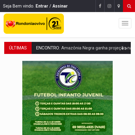
Seja Bem vindo.
Entrar
/
Assinar
ÚLTIMAS
ENCONTRO:
Amazônia Negra ganha projeção nacional com participação de M
PREVISÃO:
Porto Velho tem chances de chuvas isoladas nesta se
SINDICATOS UNIDOS:
Assembleia Geral delibera greve da educação municip
PROCESSO SELETIVO:
Rondoniaovivo abre oficina de Comunicação com oportunidade
BRASIL CONTRA O CRIME:
Acusado de guardar armas de facção é preso com rev
TRAGÉDIA:
Sobe para cinco o número de mortos em colisão entre carreta e Fia
TRANSPORTE DE ARROZ:
MPF assegura cumprimento da legislação sobre transporte d
DEEPFAKE:
Sancionada lei contra violência sexual infantil na inte