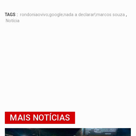
TAGS :
rondoniaovivo;google;nada a declarar!;marcos souza
,
Notícia
MAIS NOTÍCIAS