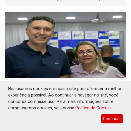
noturno e de madrugada
COLIGAÇÃO: Reabertura de ação no TSE pode
resultar em cassação de prefeita de Pimenta
Nós usamos cookies em nosso site para oferecer a melhor
Bueno
experiência possível. Ao continuar a navegar no site, você
concorda com esse uso. Para mais informações sobre
Interior
06 de Agosto de 2026 às 15:10
como usamos cookies, veja nossa
Política de Cookies
O processo havia sido encerrado sem julgamento das
Continuar
acusações de que o partido não poderia atuar
isoladamente