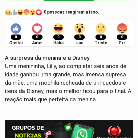
0 pessoas reagiram a isso.
0
0
0
0
0
0
Gostei
Amei
Haha
Uau
Triste
Grr
A surpresa da menina e a Disney
Uma menininha, Lilly, ao completar seis anos de
idade ganhou uma grande, mas imensa supresa
da mãe, uma mochila recheada de brinquedos e
itens da Disney, mas o melhor ficou para o final. A
reação mais que perfeita da menina.