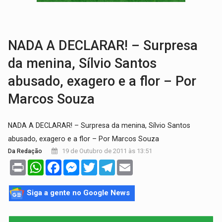
COLEGIADO:
Brasil e Rússia discutem energia nuclear, defesa e ciênc
URGENTE:
Colisão entre caminhão e carro deixa quatro mortos e um em est
NADA A DECLARAR! – Surpresa
da menina, Sílvio Santos
abusado, exagero e a flor – Por
Marcos Souza
NADA A DECLARAR! – Surpresa da menina, Sílvio Santos
abusado, exagero e a flor – Por Marcos Souza
19 de Outubro de 2011 às 13:51
Da Redação
Print
WhatsApp
Facebook
Messenger
Twitter
Telegram
Email
Siga a gente no Google News