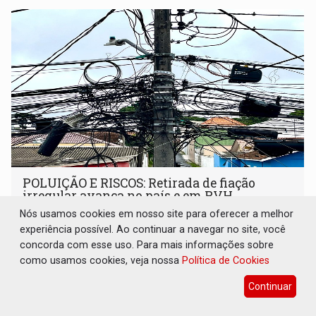
POLUIÇÃO E RISCOS: Retirada de fiação
irregular avança no país e em PVH
permanece nos postes
Nós usamos cookies em nosso site para oferecer a melhor
experiência possível. Ao continuar a navegar no site, você
Geral
09 de Agosto de 2026 às 07:00
concorda com esse uso. Para mais informações sobre
O emaranhado de fios nos postes é um problema urbano
como usamos cookies, veja nossa
Política de Cookies
que já vem sendo enfrentado em diversas cidades
Continuar