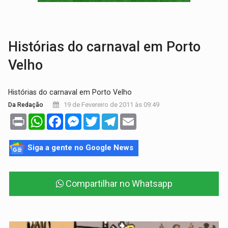
AMOR PERDIDO DÓI:
Luto amoroso não tem prazo, mas exige aten
TECNOLOGIA:
Empresas de Xangai aprimoram robôs de IA incorporada em 
Histórias do carnaval em Porto
Velho
Histórias do carnaval em Porto Velho
19 de Fevereiro de 2011 às 09:49
Da Redação
Print
WhatsApp
Facebook
Messenger
Twitter
Telegram
Email
Siga a gente no Google News
Compartilhar no Whatsapp