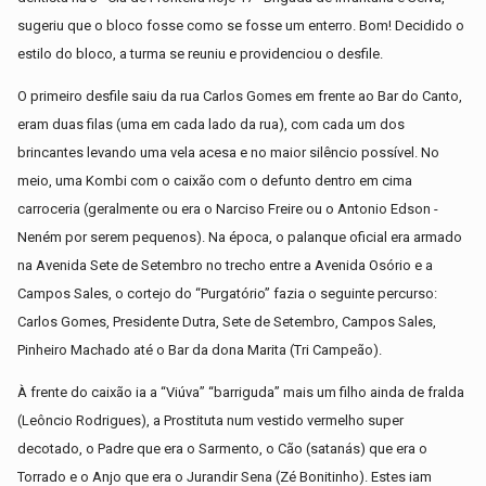
sugeriu que o bloco fosse como se fosse um enterro. Bom! Decidido o
estilo do bloco, a turma se reuniu e providenciou o desfile.
O primeiro desfile saiu da rua Carlos Gomes em frente ao Bar do Canto,
eram duas filas (uma em cada lado da rua), com cada um dos
brincantes levando uma vela acesa e no maior silêncio possível. No
meio, uma Kombi com o caixão com o defunto dentro em cima
carroceria (geralmente ou era o Narciso Freire ou o Antonio Edson -
Neném por serem pequenos). Na época, o palanque oficial era armado
na Avenida Sete de Setembro no trecho entre a Avenida Osório e a
Campos Sales, o cortejo do “Purgatório” fazia o seguinte percurso:
Carlos Gomes, Presidente Dutra, Sete de Setembro, Campos Sales,
Pinheiro Machado até o Bar da dona Marita (Tri Campeão).
À frente do caixão ia a “Viúva” “barriguda” mais um filho ainda de fralda
(Leôncio Rodrigues), a Prostituta num vestido vermelho super
decotado, o Padre que era o Sarmento, o Cão (satanás) que era o
Torrado e o Anjo que era o Jurandir Sena (Zé Bonitinho). Estes iam