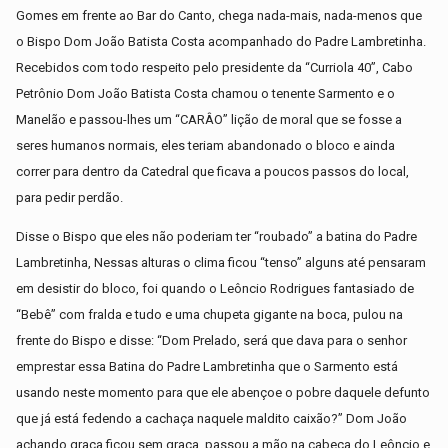
Gomes em frente ao Bar do Canto, chega nada-mais, nada-menos que
o Bispo Dom João Batista Costa acompanhado do Padre Lambretinha.
Recebidos com todo respeito pelo presidente da “Curriola 40”, Cabo
Petrônio Dom João Batista Costa chamou o tenente Sarmento e o
Manelão e passou-lhes um “CARÂO” lição de moral que se fosse a
seres humanos normais, eles teriam abandonado o bloco e ainda
correr para dentro da Catedral que ficava a poucos passos do local,
para pedir perdão.
Disse o Bispo que eles não poderiam ter “roubado” a batina do Padre
Lambretinha, Nessas alturas o clima ficou “tenso” alguns até pensaram
em desistir do bloco, foi quando o Leôncio Rodrigues fantasiado de
“Bebê” com fralda e tudo e uma chupeta gigante na boca, pulou na
frente do Bispo e disse: “Dom Prelado, será que dava para o senhor
emprestar essa Batina do Padre Lambretinha que o Sarmento está
usando neste momento para que ele abençoe o pobre daquele defunto
que já está fedendo a cachaça naquele maldito caixão?” Dom João
achando graça ficou sem graça, passou a mão na cabeça do Leôncio e