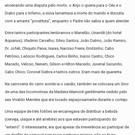
encenando uma disputa pelo morto: o Anjo o queria para o Céu e o
Diabo para o Inferno, a viúva lamentava a morte do marido e discutia
com a amante “prostituta”, enquanto o Padre não sabia a quem atender.
Entre tantos participantes lembramos o Manelão, Uirandê (do hotel
Aquarius); Vladimir Carvalho; Silvio Santos; João Dalmo, João Ramiro,
Dr. Jofeli, Chiquito Paiva; Isaias, Narciso Freire, Emilzinho; Cabo
Petrônio; Leôncio Rodrigues, Carlos Binho, Inácio Castro, Chico
Macedo, Veloso, Nenem, Gilson e Hilton Macedo; Juvenal Secundo;
Cabo Chico; Coronel Siebra e tantos outros. Eram mais de quarenta.
Na carroceria do carro aonde ia o caixão, também se colocava um Sino
de uma das locomotivas da Madeira Mamoré gentilmente cedido pelo
seu Vivaldo Mendes que era tocado espaçosamente durante o cortejo.
Uma equipe de três foliões se encarregava de distribuir a bebida
(cerveja, uísque e até arrebite) aos que estavam participando do
“enterro”. O interessante, era que apesar da irreverência ao participar de
um desfile de carnaval sem tocar nenhuma música, não se fazia