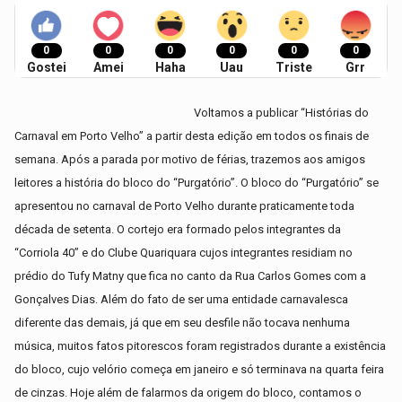
0
0
0
0
0
0
Gostei
Amei
Haha
Uau
Triste
Grr
Voltamos a publicar “Histórias do
Carnaval em Porto Velho” a partir desta edição em todos os finais de
semana. Após a parada por motivo de férias, trazemos aos amigos
leitores a história do bloco do “Purgatório”. O bloco do “Purgatório” se
apresentou no carnaval de Porto Velho durante praticamente toda
década de setenta. O cortejo era formado pelos integrantes da
“Corriola 40” e do Clube Quariquara cujos integrantes residiam no
prédio do Tufy Matny que fica no canto da Rua Carlos Gomes com a
Gonçalves Dias. Além do fato de ser uma entidade carnavalesca
diferente das demais, já que em seu desfile não tocava nenhuma
música, muitos fatos pitorescos foram registrados durante a existência
do bloco, cujo velório começa em janeiro e só terminava na quarta feira
de cinzas. Hoje além de falarmos da origem do bloco, contamos o