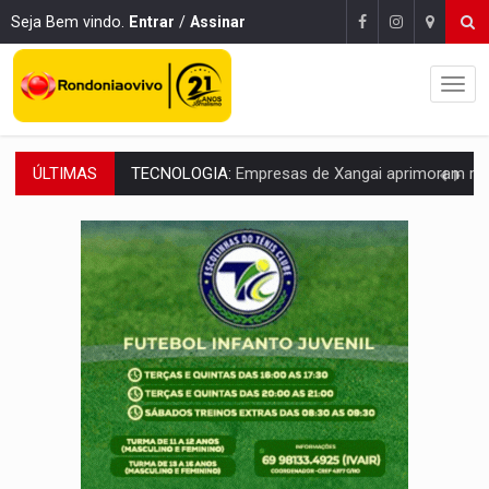
Seja Bem vindo.
Entrar
/
Assinar
ÚLTIMAS
PROTEGE A TERRA:
China descobre como explodir asteroide com bomba n
VÍDEO:
Motociclista morre após bater na traseira de camin
PARECE UM NUGGET:
Essa receita com frango virou o meu ja
EMPREENDEDORISMO:
7 negócios que podem começar com pouco dinheiro e vi
GIGANTE DA AMÉRICA:
Brasil reúne dimensão continental e posição estratégic
INDEPENDÊNCIA:
10 dicas importantes para quem quer mo
VARCENA:
Cientistas descobrem nova espécie de rã em florestas alagada
BARGANHA:
Vai comprar celular usado? Veja como consultar o a