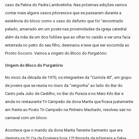
caso da Patina do Padre Lambretinha. Nas próximas edições vamos
contar mais alguns casos pitorescos que se passaram durante a
existência do bloco como o caso do defunto que foi “encontrado
pelado, amarrado em um poste nas proximidades da igreja catedral
além da mãe de um dos foliões que ao olhar no caixão e ver uma faca
enterrada no peito do seu filho, desmaiou e teve que ser socorrida ao
Pronto Socorro. Vamos a origem do Bloco do Purgatório:
Origem do Bloco do Purgatório
No inicio da década de 1970, os integrantes da “Curriola 40”, um grupo
de jovens que se reunia no muro da “vergonha” ao lado do Bar do
Canto pela Julio de Castilho, no Bar do Pureza e no Meio Kilo Bar e
ainda no restaurante Tri Campeão da dona Marita que ficava justamente
em frente ao Posto Tri Campeão na Pinheiro Machado, resolveu sair no
carnaval com um bloco.
Acontece que o marido da dona Marita Tenente Sarmento que era
dentista na 3º Cia de Fronteira hoje 17ª Brigada de Infantaria e Selva,