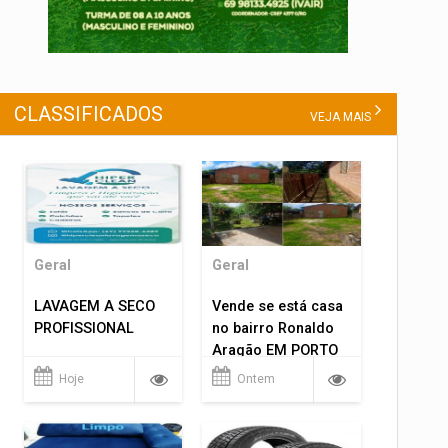
CLASSIFICADOS
VEJA MAIS
Geral
Geral
LAVAGEM A SECO
Vende se está casa
PROFISSIONAL
no bairro Ronaldo
Aragão EM PORTO
VELHO RO.
Hoje
Ontem