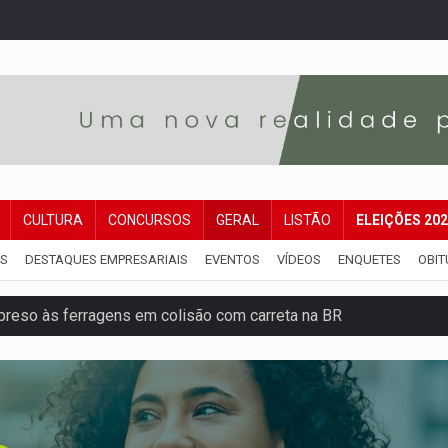
CULTURA
CONCURSOS
GERAL
LISTÃO
ELEIÇÕES 20
IS
DESTAQUES EMPRESARIAIS
EVENTOS
VÍDEOS
ENQUETES
OBIT
reso às ferragens em colisão com carreta na BR
veitar o fim de semana em Porto Velho
membro do CV com arma e drogas em boca de fumo
a com a APAE para ampliar ações voltadas a PCD's