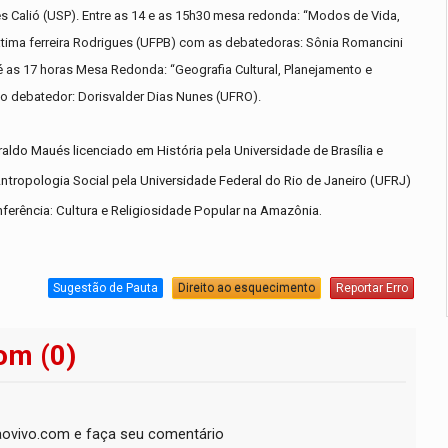
ves Calió (USP). Entre as 14 e as 15h30 mesa redonda: “Modos de Vida,
tima ferreira Rodrigues (UFPB) com as debatedoras: Sônia Romancini
té as 17 horas Mesa Redonda: “Geografia Cultural, Planejamento e
o debatedor: Dorisvalder Dias Nunes (UFRO).
do Maués licenciado em História pela Universidade de Brasília e
ntropologia Social pela Universidade Federal do Rio de Janeiro (UFRJ)
ferência: Cultura e Religiosidade Popular na Amazônia.
Sugestão de Pauta
Direito ao esquecimento
Reportar Erro
om (0)
ovivo.com e faça seu comentário