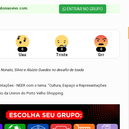
doniaovivo.com.​
ENTRAR NO GRUPO
0
0
0
Uau
Triste
Grr
Nonato, Silvio e Aluizio Guedes no desafio de toada
ntações - NEER com o tema: “Cultura, Espaço e Representações:
io da Uniron do Porto Velho Shopping.