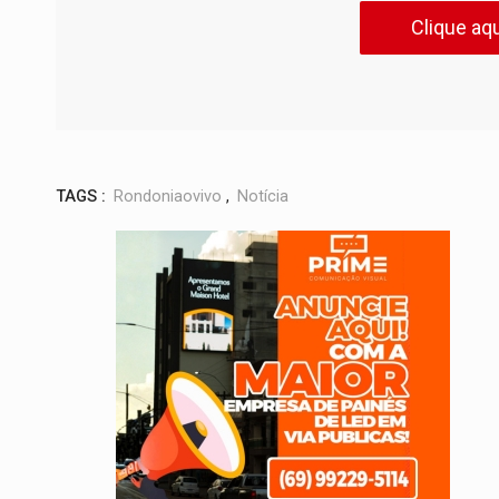
Clique aqu
TAGS :
Rondoniaovivo
,
Notícia