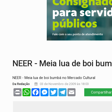
DEFESA:
Exército testa inovações no com
TEMAS SOCIOAMBIENTAIS:
Em Itapuã d
PREVISÃO:
Interior de Rondônia terá sáb
INFRAESTRUTURA:
Após quase 30 anos d
A ILHA:
Coreografia de Rondônia estreia 
TRÁGICO:
Pai do 'Xandy Motocross' mor
NEER - Meia lua de boi bu
NEER - Meia lua de boi bumbá no Mercado Cultural
Da Redação
03 de Novembro de 2009 às 18:03
Print
WhatsApp
Facebook
Messenger
Twitter
Telegram
Email
Compartilhar