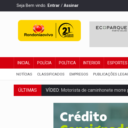
Seja Bem vindo.
Entrar
/
Assinar
INICIAL
POLÍCIA
POLÍTICA
INTERIOR
ESPORTES
NOTÍCIAS
CLASSIFICADOS
EMPREGOS
PUBLICAÇÕES LEGA
ÚLTIMAS
VÍDEO:
Motorista de caminhonete morre p
LAZER:
Seis lugares gratuitos para apro
VÍDEO:
FTICCO e Força Tática prendem 
INCLUSÃO:
Prefeitura fortalece parceri