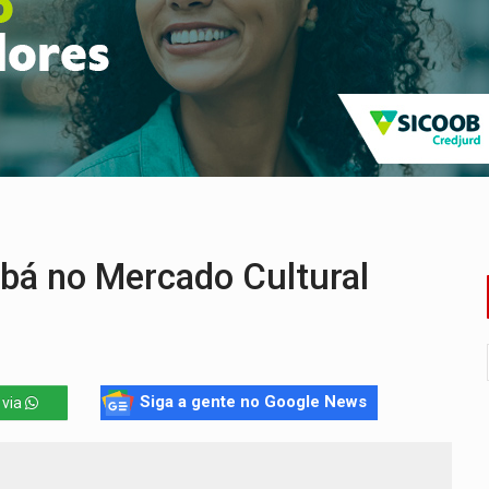
bate a drones durante exercício antiaéreo
o Oeste, CINEMAZÔNIA leva cinema amazônico a estudantes na
ado (8) de calor intenso e tempo firme
e espera, asfalto chega ao bairro Nova Esperança
na programação do Festival de Dança de Joinville
re em acidente na BR-364
mbá no Mercado Cultural
Siga a gente no Google News
 via