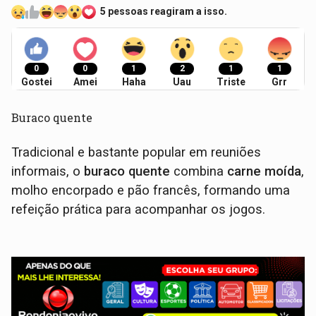
5 pessoas reagiram a isso.
0
0
1
2
1
1
Gostei
Amei
Haha
Uau
Triste
Grr
Buraco quente
Tradicional e bastante popular em reuniões
informais, o
buraco quente
combina
carne moída
,
molho encorpado e pão francês, formando uma
refeição prática para acompanhar os jogos.