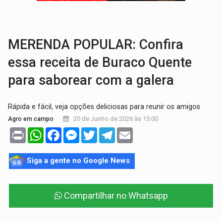
AMOR PERDIDO DÓI:
Luto amoroso não tem prazo, mas exige aten
TECNOLOGIA:
Empresas de Xangai aprimoram robôs de IA incorporada em 
MERENDA POPULAR: Confira
essa receita de Buraco Quente
para saborear com a galera
Rápida e fácil, veja opções deliciosas para reunir os amigos
20 de Junho de 2026 às 15:00
Agro em campo
Print
WhatsApp
Facebook
Messenger
Twitter
Telegram
Email
Siga a gente no Google News
Compartilhar no Whatsapp