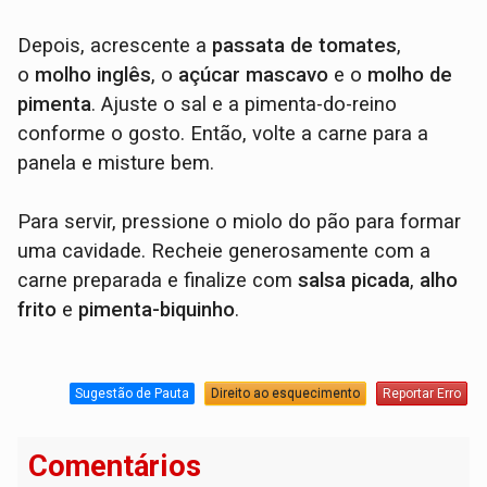
Depois, acrescente a
passata de tomates
,
o
molho inglês
, o
açúcar mascavo
e o
molho de
pimenta
. Ajuste o sal e a pimenta-do-reino
conforme o gosto. Então, volte a carne para a
panela e misture bem.
Para servir, pressione o miolo do pão para formar
uma cavidade. Recheie generosamente com a
carne preparada e finalize com
salsa picada
,
alho
frito
e
pimenta-biquinho
.
Sugestão de Pauta
Direito ao esquecimento
Reportar Erro
Comentários