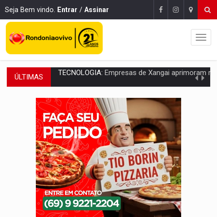
Seja Bem vindo.
Entrar
/
Assinar
ÚLTIMAS
PROTEGE A TERRA:
China descobre como explodir asteroide com bomba n
VÍDEO:
Motociclista morre após bater na traseira de camin
PARECE UM NUGGET:
Essa receita com frango virou o meu ja
EMPREENDEDORISMO:
7 negócios que podem começar com pouco dinheiro e vi
GIGANTE DA AMÉRICA:
Brasil reúne dimensão continental e posição estratégic
INDEPENDÊNCIA:
10 dicas importantes para quem quer mo
VARCENA:
Cientistas descobrem nova espécie de rã em florestas alagada
BARGANHA:
Vai comprar celular usado? Veja como consultar o a