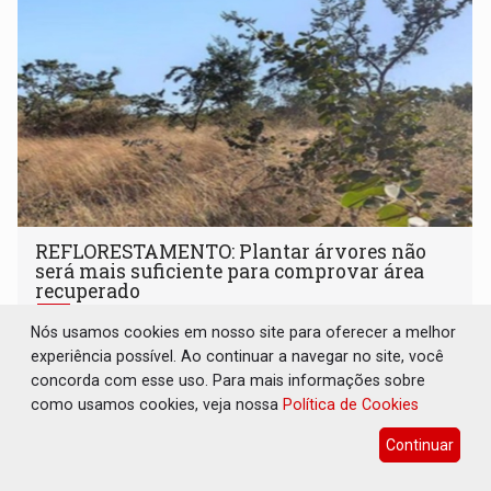
REFLORESTAMENTO: Plantar árvores não
será mais suficiente para comprovar área
recuperado
Brasil e Mundo
08 de Agosto de 2026 às 20:00
Nós usamos cookies em nosso site para oferecer a melhor
experiência possível. Ao continuar a navegar no site, você
O modelo analisa os resultados ecológicos observados
concorda com esse uso. Para mais informações sobre
diretamente no campo
como usamos cookies, veja nossa
Política de Cookies
Continuar