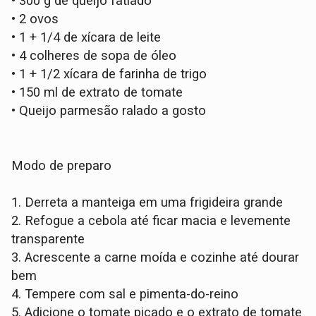
•
300 g de queijo fatiado
•
2 ovos
•
1 + 1/4 de xícara de leite
•
4 colheres de sopa de óleo
•
1 + 1/2 xícara de farinha de trigo
•
150 ml de extrato de tomate
•
Queijo parmesão ralado a gosto
Modo de preparo
1.
Derreta a manteiga em uma frigideira grande
2.
Refogue a cebola até ficar macia e levemente
transparente
3.
Acrescente a carne moída e cozinhe até dourar
bem
4.
Tempere com sal e pimenta-do-reino
5.
Adicione o tomate picado e o extrato de tomate