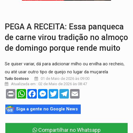
BRASIL CONTRA O CRIME:
Acusado de guardar armas de facção é preso com rev
TRAGÉDIA:
Sobe para cinco o número de mortos em colisão entre carreta e Fia
PEGA A RECEITA: Essa panqueca
de carne virou tradição no almoço
de domingo porque rende muito
Se quiser variar, dá para adicionar milho ou ervilha ao recheio,
ou até usar outro tipo de queijo no lugar da muçarela
01 de Maio de 2026 às 09:00
Tudo Gostoso
Atualizada em : 02 de Maio de 2026 às 08:47
Print
WhatsApp
Facebook
Messenger
Twitter
Telegram
Email
Siga a gente no Google News
Compartilhar no Whatsapp