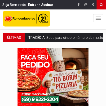
Seja Bem vindo.
Entrar
/
Assinar
ÚLTIMAS
TRANSPORTE DE ARROZ:
MPF assegura cumprimento da legislação sobre transporte d
DEEPFAKE:
Sancionada lei contra violência sexual infantil na inte
COLEGIADO:
Brasil e Rússia discutem energia nuclear, defesa e ciênc
URGENTE:
Colisão entre caminhão e carro deixa quatro mortos e um em est
ENCONTRO:
Amazônia Negra ganha projeção nacional com participação de M
PREVISÃO:
Porto Velho tem chances de chuvas isoladas nesta se
SINDICATOS UNIDOS:
Assembleia Geral delibera greve da educação municip
PROCESSO SELETIVO:
Rondoniaovivo abre oficina de Comunicação com oportunidade