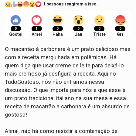
1 pessoas reagiram a isso.
0
1
0
0
0
0
Gostei
Amei
Haha
Uau
Triste
Grr
O macarrão à carbonara é um prato delicioso mas
com a receita mergulhada em polêmicas. Há
quem diga que usar creme de leite para deixá-lo
mais cremoso já desfigura a receita. Aqui no
TudoGostoso, nós não entramos nessa
discussão. O que importa para nós é que esse é
um prato tradicional italiano na sua mesa e essa
receita de macarrão a carbonara é um absurdo de
gostosa!
Afinal, não há como resistir à combinação de