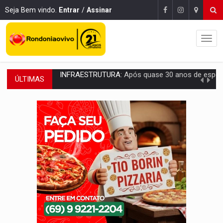
Seja Bem vindo.
Entrar
/
Assinar
ÚLTIMAS
A ILHA:
Coreografia de Rondônia estreia na programação do Festival de Dan
ELEIÇÕES 2026:
Sgt. Mouza esclarece 'erro de digitação' em declaração de patrim
JUDICIÁRIO:
Sinjur parabeniza servidores pelo adicional de incentivo com ef
Publicação Legal:
AVISO DE LICITAÇÃO: Pregão Eletrônico Nº 12/2026
BR-364:
Polícia apreende mais de uma tonelada de drogas em fundo fal
EMOCIONE:
PRESENTES: Confira os sorteados na promoção de 
VOVÔ LADRÃO:
Idoso é filmado furtando bicicleta na frente
JUSTIÇA:
Comarca de Nova Mamoré terá seu primeiro jú