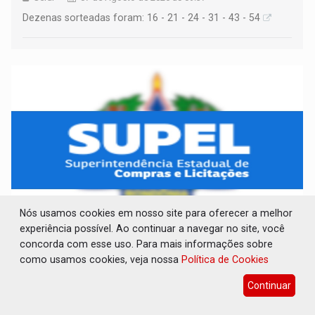
Dezenas sorteadas foram: 16 - 21 - 24 - 31 - 43 - 54
Nós usamos cookies em nosso site para oferecer a melhor
experiência possível. Ao continuar a navegar no site, você
AVISO DE LICITAÇÃO: PREGÃO ELETRÔNICO
concorda com esse uso. Para mais informações sobre
Nº 90091/2025/SUPEL/RO
como usamos cookies, veja nossa
Política de Cookies
Publicações Legais
07 de Agosto de 2026 às 09:35
Continuar