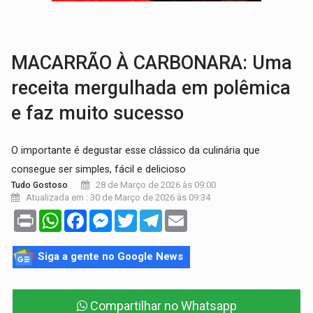
PREVISÃO:
Interior de Rondônia terá sábado (8) de calor intenso
INFRAESTRUTURA:
Após quase 30 anos de espera, asfalto chega ao bairr
MACARRÃO À CARBONARA: Uma
receita mergulhada em polêmica
e faz muito sucesso
O importante é degustar esse clássico da culinária que
consegue ser simples, fácil e delicioso
28 de Março de 2026 às 09:00
Tudo Gostoso
Atualizada em : 30 de Março de 2026 às 09:34
Print
WhatsApp
Facebook
Messenger
Twitter
Telegram
Email
Siga a gente no Google News
Compartilhar no Whatsapp