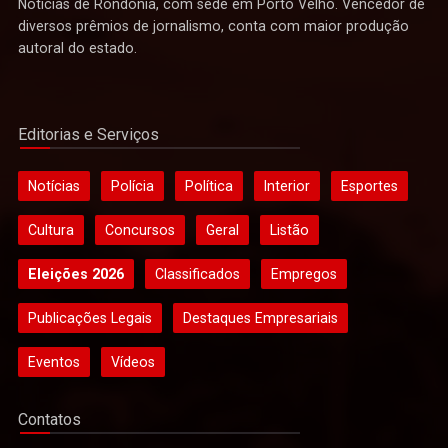
Notícias de Rondônia, com sede em Porto Velho. Vencedor de
diversos prêmios de jornalismo, conta com maior produção
autoral do estado.
Editorias e Serviços
Notícias
Polícia
Política
Interior
Esportes
Cultura
Concursos
Geral
Listão
Eleições 2026
Classificados
Empregos
Publicações Legais
Destaques Empresariais
Eventos
Vídeos
Contatos