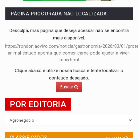
BRASIL CONTRA O CRIME:
Acusado de guardar armas de facção é preso com rev
PÁGINA PROCURADA
NÃO LOCALIZADA
Desculpa, mas página que deseja acessar não se encontra
mais disponível.
https://rondoniaovivo.com/noticia/gastronomia/2026/03/01/prote
animal-estudo-aponta-que-comer-carne-pode-ajudar-a-viver-
mais.html
Clique abaixo e utilize nossa busca e tente localizar o
conteúdo desejado.
Buscar
POR EDITORIA
CLASSIFICADOS