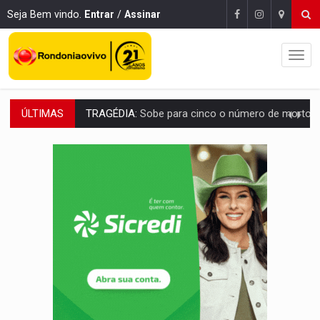
Seja Bem vindo.
Entrar
/
Assinar
ÚLTIMAS
TRANSPORTE DE ARROZ:
MPF assegura cumprimento da legislação sobre transporte d
DEEPFAKE:
Sancionada lei contra violência sexual infantil na inte
COLEGIADO:
Brasil e Rússia discutem energia nuclear, defesa e ciênc
URGENTE:
Colisão entre caminhão e carro deixa quatro mortos e um em est
ENCONTRO:
Amazônia Negra ganha projeção nacional com participação de M
PREVISÃO:
Porto Velho tem chances de chuvas isoladas nesta se
SINDICATOS UNIDOS:
Assembleia Geral delibera greve da educação municip
PROCESSO SELETIVO:
Rondoniaovivo abre oficina de Comunicação com oportunidade