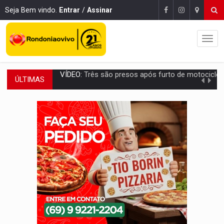
Seja Bem vindo.
Entrar
/
Assinar
ÚLTIMAS
CELEBRAÇÃO:
Cerejeiras completa 43 anos de emancipação com progra
SAÚDE:
Anvisa desmente boato sobre presença de plástico ou petr
VÍDEO:
Pitbulls fogem de residência e atacam casal de idosos 
AÇÃO CONJUNTA:
Forças policiais apreendem cerca de 1kg de our
PF ESTÁ APURANDO:
Flávio Bolsonaro escolhe Alfredo Gaspar como vice, alvo de d
NO CENTRO:
Colisão entre ônibus e carro provoca lentidão
ELEIÇÕES 2026:
Candidato a deputado estadual declara carros por R$ 25 e casas
VÍDEO:
Motocicletas batem de frente e duas pessoas ficam ferid