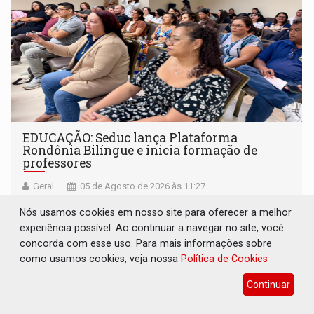
EDUCAÇÃO: Seduc lança Plataforma
Rondônia Bilíngue e inicia formação de
professores
Geral
05 de Agosto de 2026 às 11:27
Ferramenta amplia o ensino de Inglês e Espanhol na rede
Nós usamos cookies em nosso site para oferecer a melhor
estadual e começa a ser implantada com capacitação de
experiência possível. Ao continuar a navegar no site, você
docentes em todas as regionais de educação
concorda com esse uso. Para mais informações sobre
como usamos cookies, veja nossa
Política de Cookies
Continuar