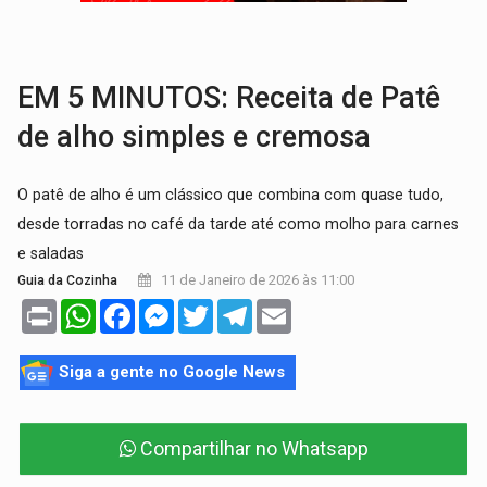
ENTRADA GRATUITA:
Espetáculo As Marias Somos Nós será apresen
VÍDEO:
Três são presos após furto de motocicleta em frente
EM 5 MINUTOS: Receita de Patê
de alho simples e cremosa
O patê de alho é um clássico que combina com quase tudo,
desde torradas no café da tarde até como molho para carnes
e saladas
11 de Janeiro de 2026 às 11:00
Guia da Cozinha
Print
WhatsApp
Facebook
Messenger
Twitter
Telegram
Email
Siga a gente no Google News
Compartilhar no Whatsapp