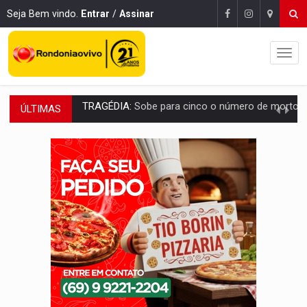
Seja Bem vindo.
Entrar
/
Assinar
ÚLTIMAS
TRANSPORTE DE ARROZ:
MPF assegura cumprimento da legislação sobre transporte d
DEEPFAKE:
Sancionada lei contra violência sexual infantil na inte
COLEGIADO:
Brasil e Rússia discutem energia nuclear, defesa e ciênc
URGENTE:
Colisão entre caminhão e carro deixa quatro mortos e um em est
ENCONTRO:
Amazônia Negra ganha projeção nacional com participação de M
PREVISÃO:
Porto Velho tem chances de chuvas isoladas nesta se
SINDICATOS UNIDOS:
Assembleia Geral delibera greve da educação municip
PROCESSO SELETIVO:
Rondoniaovivo abre oficina de Comunicação com oportunidade