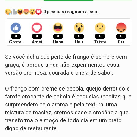
0 pessoas reagiram a isso.
0
0
0
0
0
0
Gostei
Amei
Haha
Uau
Triste
Grr
Se você acha que peito de frango é sempre sem
graça, é porque ainda não experimentou essa
versão cremosa, dourada e cheia de sabor.
O frango com creme de cebola, queijo derretido e
farofa crocante de cebola é daquelas receitas que
surpreendem pelo aroma e pela textura: uma
mistura de maciez, cremosidade e crocância que
transforma o almoço de todo dia em um prato
digno de restaurante.