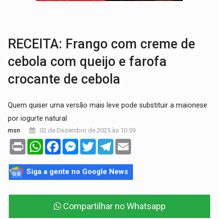
BRASIL CONTRA O CRIME:
Acusado de guardar armas de facção é preso com rev
TRAGÉDIA:
Sobe para cinco o número de mortos em colisão entre carreta e Fia
RECEITA: Frango com creme de
cebola com queijo e farofa
crocante de cebola
Quem quiser uma versão mais leve pode substituir a maionese
por iogurte natural
02 de Dezembro de 2025 às 10:59
msn
Print
WhatsApp
Facebook
Messenger
Twitter
Telegram
Email
Siga a gente no Google News
Compartilhar no Whatsapp