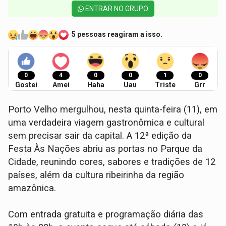
ENTRAR NO GRUPO
5 pessoas reagiram a isso.
0
4
0
0
1
0
Gostei
Amei
Haha
Uau
Triste
Grr
Porto Velho mergulhou, nesta quinta-feira (11), em
uma verdadeira viagem gastronômica e cultural
sem precisar sair da capital. A 12ª edição da
Festa Às Nações abriu as portas no Parque da
Cidade, reunindo cores, sabores e tradições de 12
países, além da cultura ribeirinha da região
amazônica.
Com entrada gratuita e programação diária das