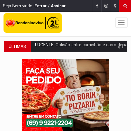
Seja Bem vindo.
Entrar
/
Assinar
ÚLTIMAS
ENCONTRO:
Amazônia Negra ganha projeção nacional com participação de M
PREVISÃO:
Porto Velho tem chances de chuvas isoladas nesta se
SINDICATOS UNIDOS:
Assembleia Geral delibera greve da educação municip
PROCESSO SELETIVO:
Rondoniaovivo abre oficina de Comunicação com oportunidade
AGOSTO LILÁS:
MPRO lança de portal e promove reflexão sobre trajetória da Le
REGULARIZAÇÃO:
Refis 2026 segue até o fim do ano para regulariz
ROLIM DE MOURA:
Programa da Energisa beneficia 60 famílias com geladeiras e
VIOLÊNCIA VICÁRIA:
MPRO obtém condenação de réu a 21 anos de prisão em 