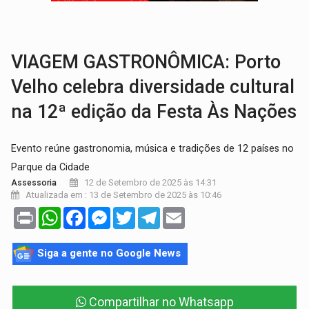
COLEGIADO:
Brasil e Rússia discutem energia nuclear, defesa e ciênc
URGENTE:
Colisão entre caminhão e carro deixa quatro mortos e um em est
VIAGEM GASTRONÔMICA: Porto
Velho celebra diversidade cultural
na 12ª edição da Festa Às Nações
Evento reúne gastronomia, música e tradições de 12 países no
Parque da Cidade
12 de Setembro de 2025 às 14:31
Assessoria
Atualizada em : 13 de Setembro de 2025 às 10:46
Print
WhatsApp
Facebook
Messenger
Twitter
Telegram
Email
Siga a gente no Google News
Compartilhar no Whatsapp