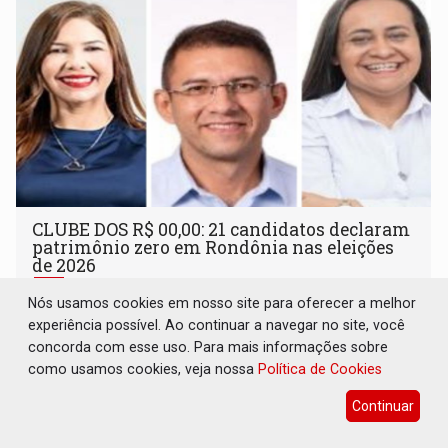
CLUBE DOS R$ 00,00: 21 candidatos declaram
patrimônio zero em Rondônia nas eleições
de 2026
Eleições 2026
06 de Agosto de 2026 às 14:45
Nós usamos cookies em nosso site para oferecer a melhor
experiência possível. Ao continuar a navegar no site, você
Entre os postulantes sem bens declarados à Justiça
concorda com esse uso. Para mais informações sobre
Eleitoral estão ocupantes de cargos públicos, como a
como usamos cookies, veja nossa
Política de Cookies
deputada federal Cristiane Lopes (PODE), o vereador
Pedro Geovar (PP) e a vice-prefeita Magna dos Anjos
Continuar
(NOVO)