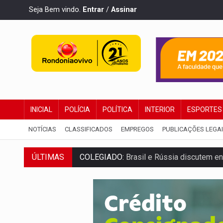
Seja Bem vindo.
Entrar
/
Assinar
INICIAL
POLÍCIA
POLÍTICA
INTERIOR
ESPORTES
NOTÍCIAS
CLASSIFICADOS
EMPREGOS
PUBLICAÇÕES LEGA
COLEGIADO:
Brasil e Rússia discutem ene
ÚLTIMAS
URGENTE:
Colisão entre caminhão e carr
ENCONTRO:
Amazônia Negra ganha projeç
PREVISÃO:
Porto Velho tem chances de c