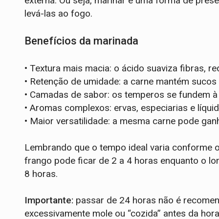
externa. Ou seja, marinar é uma forma de pre
levá-las ao fogo.
Benefícios da marinada
•
Textura mais macia: o ácido suaviza fibras, re
•
Retenção de umidade: a carne mantém sucos 
•
Camadas de sabor: os temperos se fundem à 
•
Aromas complexos: ervas, especiarias e líqu
•
Maior versatilidade: a mesma carne pode ganha
Lembrando que o tempo ideal varia conforme o 
frango pode ficar de 2 a 4 horas enquanto o lo
8 horas.
Importante:
passar de 24 horas não é recomend
excessivamente mole ou “cozida” antes da hora