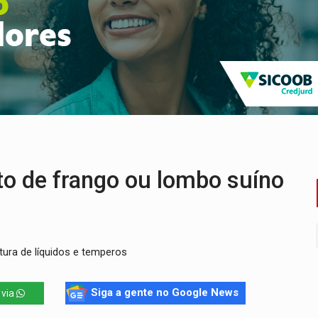
delibera greve da educação municipal em Porto Velho
e oficina de Comunicação com oportunidade de integrar equipe
romove reflexão sobre trajetória da Lei Maria da Penha
 fim do ano para regularização de débitos
 beneficia 60 famílias com geladeiras e ventiladores novos
 sexual infantil na internet e via IA
o de frango ou lombo suíno
tura de líquidos e temperos
Siga a gente no Google News
 via