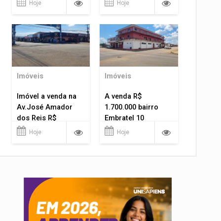
Hoje
Hoje
Imóveis
Imóveis
Imóvel a venda na
A venda R$
Av.José Amador
1.700.000 bairro
dos Reis R$
Embratel 10
1.400.000
apartamentos!
Hoje
Hoje