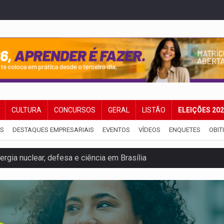
CULTURA
CONCURSOS
GERAL
LISTÃO
ELEIÇÕES 20
IS
DESTAQUES EMPRESARIAIS
EVENTOS
VÍDEOS
ENQUETES
OBIT
rgia nuclear, defesa e ciência em Brasília
o deixa quatro mortos e um em estado grave na BR
ão nacional com participação de Marcela Bonfim
huvas isoladas nesta sexta-feira (7)