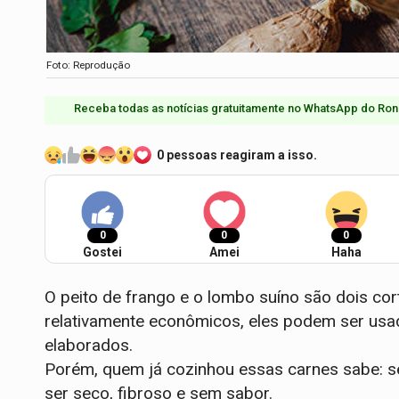
Foto: Reprodução
Receba todas as notícias gratuitamente no WhatsApp do Ron
0 pessoas reagiram a isso.
0
0
0
Gostei
Amei
Haha
O peito de frango e o lombo suíno são dois cor
relativamente econômicos, eles podem ser usad
elaborados.
Porém, quem já cozinhou essas carnes sabe: se
ser seco, fibroso e sem sabor.