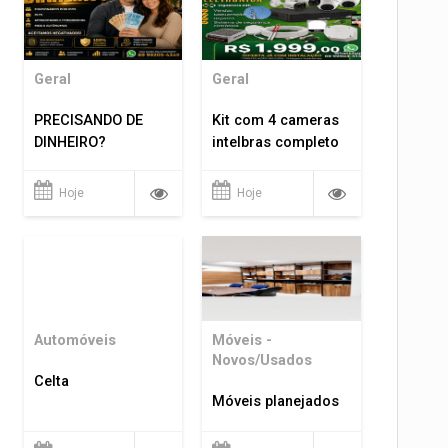
Geral
Geral
PRECISANDO DE
Kit com 4 cameras
DINHEIRO?
intelbras completo
Hoje
Hoje
Automóveis
Móveis -
Novos/Usados
Celta
Móveis planejados