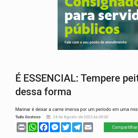
SINDICATOS UNIDOS:
Assembleia Geral 
PROCESSO SELETIVO:
Rondoniaovivo abr
AGOSTO LILÁS:
MPRO lança de portal e p
REGULARIZAÇÃO:
Refis 2026 segue até o
ROLIM DE MOURA:
Programa da Energisa
DEEPFAKE:
Sancionada lei contra violência
É ESSENCIAL: Tempere peit
dessa forma
Marinar é deixar a carne imersa por um período em uma mis
Tudo Gostoso
24 de Agosto de 2025 às 09:00
Print
WhatsApp
Facebook
Messenger
Twitter
Telegram
Email
Compartilhar