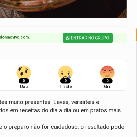
doniaovivo.com.​
ENTRAR NO GRUPO
0
0
0
Uau
Triste
Grr
tes muito presentes. Leves, versáteis e
os em receitas do dia a dia ou em pratos mais
 o preparo não for cuidadoso, o resultado pode