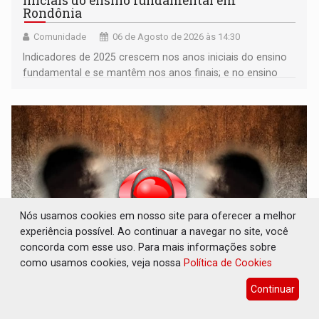
iniciais do ensino fundamental em
Rondônia
Comunidade
06 de Agosto de 2026 às 14:30
Indicadores de 2025 crescem nos anos iniciais do ensino
fundamental e se mantêm nos anos finais; e no ensino
médio
Nós usamos cookies em nosso site para oferecer a melhor
experiência possível. Ao continuar a navegar no site, você
concorda com esse uso. Para mais informações sobre
como usamos cookies, veja nossa
Política de Cookies
VULGO 'UNIÃO': Chefe de facção criminosa é
Continuar
preso durante operação policial
Polícia
06 de Agosto de 2026 às 14:11