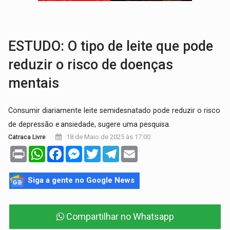
BRASIL CONTRA O CRIME:
Acusado de guardar armas de facção é preso com rev
TRAGÉDIA:
Sobe para cinco o número de mortos em colisão entre carreta e Fia
ESTUDO: O tipo de leite que pode
reduzir o risco de doenças
mentais
Consumir diariamente leite semidesnatado pode reduzir o risco
de depressão e ansiedade, sugere uma pesquisa.
18 de Maio de 2025 às 17:00
Catraca Livre
Print
WhatsApp
Facebook
Messenger
Twitter
Telegram
Email
Siga a gente no Google News
Compartilhar no Whatsapp