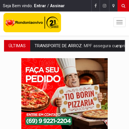
Seja Bem vindo.
Entrar
/
Assinar
TRANSPORTE DE ARROZ:
MPF assegura cumprimento da legislação sobre transporte d
ÚLTIMAS
DEEPFAKE:
Sancionada lei contra violência sexual infantil na inte
COLEGIADO:
Brasil e Rússia discutem energia nuclear, defesa e ciênc
URGENTE:
Colisão entre caminhão e carro deixa quatro mortos e um em est
ENCONTRO:
Amazônia Negra ganha projeção nacional com participação de M
PREVISÃO:
Porto Velho tem chances de chuvas isoladas nesta se
SINDICATOS UNIDOS:
Assembleia Geral delibera greve da educação municip
PROCESSO SELETIVO:
Rondoniaovivo abre oficina de Comunicação com oportunidade