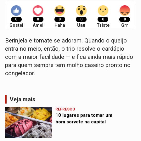
0
0
0
0
0
0
Gostei
Amei
Haha
Uau
Triste
Grr
Berinjela e tomate se adoram. Quando o queijo
entra no meio, então, o trio resolve o cardápio
com a maior facilidade — e fica ainda mais rápido
para quem sempre tem molho caseiro pronto no
congelador.
Veja mais
REFRESCO
10 lugares para tomar um
bom sorvete na capital