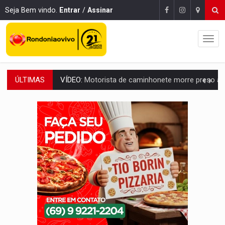
Seja Bem vindo.
Entrar
/
Assinar
ÚLTIMAS
LAZER:
Seis lugares gratuitos para aproveitar o fim de semana e
VÍDEO:
FTICCO e Força Tática prendem membro do CV com arma e drogas em
INCLUSÃO:
Prefeitura fortalece parceria com a APAE para ampliar ações v
DEFESA:
Exército testa inovações no combate a drones durante exerc
TEMAS SOCIOAMBIENTAIS:
Em Itapuã do Oeste, CINEMAZÔNIA leva cinema amazônico 
PREVISÃO:
Interior de Rondônia terá sábado (8) de calor intenso
INFRAESTRUTURA:
Após quase 30 anos de espera, asfalto chega ao bairr
A ILHA:
Coreografia de Rondônia estreia na programação do Festival de Dan