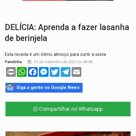
TRÁGICO:
Pai do 'Xandy Motocross' morre em acidente
VÍDEO:
Motorista de caminhonete morre preso às ferragens em colisão com
DELÍCIA: Aprenda a fazer lasanha
de berinjela
Esta receita é um ótimo almoço para curtir a sexta
01 de Setembro de 2023 às 08:48
Panelinha
Print
WhatsApp
Facebook
Messenger
Twitter
Telegram
Email
Siga a gente no Google News
Compartilhar no Whatsapp