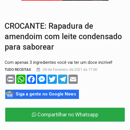
VÍDEO:
Líder religioso é preso por abusar de fiéis sob pretexto de 'pro
LEVANTAMENTO:
Brasil tem uma história marcada por guerras, revoltas e con
CROCANTE: Rapadura de
amendoim com leite condensado
para saborear
Com apenas 3 ingredientes você vai ter um doce incrível!
04 de Fevereiro de 2021 às 17:00
TUDO RECEITAS
Print
WhatsApp
Facebook
Messenger
Twitter
Telegram
Email
Siga a gente no Google News
Compartilhar no Whatsapp