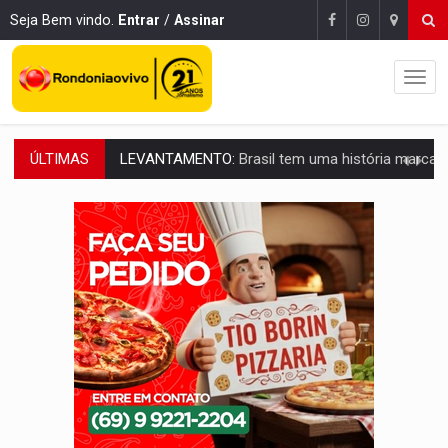
Seja Bem vindo.
Entrar
/
Assinar
ÚLTIMAS
LAMENTÁVEL:
Mulher é encontrada morta dentro de residência e
'XANDY DO MOTOCROSS':
Pai morre em acidente na BR-364 duas semanas após condena
PESO DO VOTO:
Cinco maiores colégios eleitorais concentram 53,7% dos v
COLUNA SEMANAL:
Largada foi dada e candidatos ao Governo de RO partem 
SOB SUSPEITA:
Entrega de 286 máquinas em Rondônia coincide com investig
ARTIGO:
Reter até 50% no distrato imobiliário é legal, mas não pode 
DO HOSPITAL AO CAMPO:
Veja as mais de 200 ações de Marcos Rogé
EXPANSÃO:
Grupo Nova Era amplia presença em PVH e transforma Aramix em