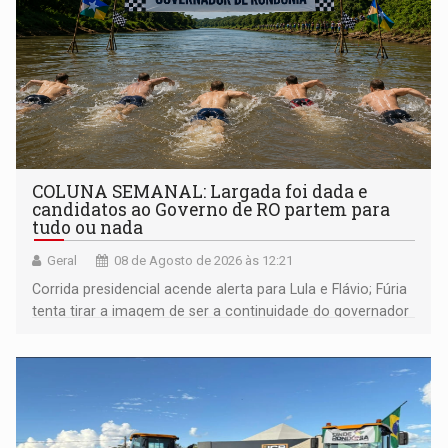
COLUNA SEMANAL: Largada foi dada e
candidatos ao Governo de RO partem para
tudo ou nada
Geral
08 de Agosto de 2026 às 12:21
Corrida presidencial acende alerta para Lula e Flávio; Fúria
tenta tirar a imagem de ser a continuidade do governador
Marcos Rocha; ex-prefeito Hildon Chaves parece ainda
não ter entrado no modo eleição; ABAV faz evento em
Porto Velho