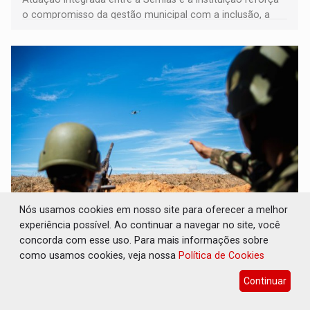
o compromisso da gestão municipal com a inclusão, a
acessibilidade e a garantia de direitos
Nós usamos cookies em nosso site para oferecer a melhor
DEFESA: Exército testa inovações no
experiência possível. Ao continuar a navegar no site, você
combate a drones durante exercício
antiaéreo
concorda com esse uso. Para mais informações sobre
como usamos cookies, veja nossa
Política de Cookies
Geral
07 de Agosto de 2026 às 18:30
Continuar
Conduzido pelo Comando de Defesa Antiaérea do
Exército, o exercício reuniu mais de 500 integrantes de 23