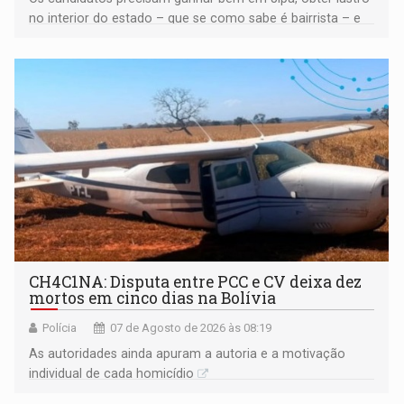
no interior do estado – que se como sabe é bairrista – e
vir para a capital beliscando alguma coisa para se
garantir
CH4C1NA: Disputa entre PCC e CV deixa dez
mortos em cinco dias na Bolívia
Polícia
07 de Agosto de 2026 às 08:19
As autoridades ainda apuram a autoria e a motivação
individual de cada homicídio