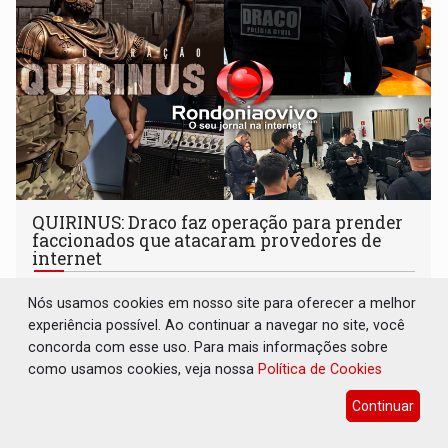
QUIRINUS: Draco faz operação para prender
faccionados que atacaram provedores de
internet
Polícia
07 de Agosto de 2026 às 07:19
Nós usamos cookies em nosso site para oferecer a melhor
Operação Quirinus é tratada pelas autoridades de
experiência possível. Ao continuar a navegar no site, você
segurança pública como a primeira fase de uma série de
concorda com esse uso. Para mais informações sobre
ações
como usamos cookies, veja nossa
Política de Cookies
Continuar