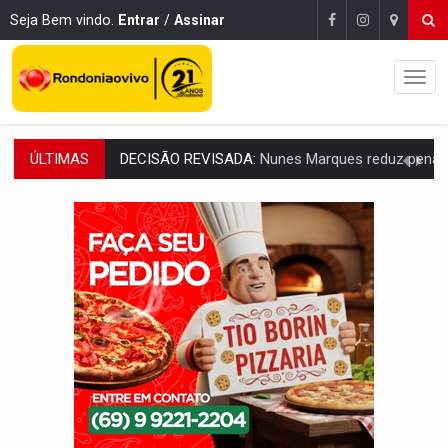
Seja Bem vindo.
Entrar
/
Assinar
ÚLTIMAS
CONEXÃO RONDONIAOVIVO:
Museólogo Antônio Ocampo lança livro sob
ELEIÇÕES 2026:
Patrimônio de candidata a deputada federal do PL salta R$ 1 m
VÍDEO:
Quadrilha é flagrada com cerca de 200 porções
BAIRRO TEIXEIRÃO:
MPF cobra regularização fundiária da comunid
SUCESSO NA ABERTURA:
2ª Feira Rondônia Empreendedora segue no Espaço Alternativ
REESTRUTURAÇÃO:
Secretário da Seinfra de Porto Velho pede exon
SAÚDE INDÍGENA:
Pirahã terão consultas e exames especializados durante 
ECONOMIA:
Dia dos pais deve movimentar R$ 8,5 bilhões e RO projet