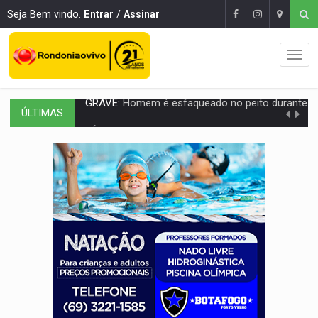
Seja Bem vindo.
Entrar
/
Assinar
ÚLTIMAS
VÍDEO:
Denarc e Receita Federal apreendem 12 kg de skunk e arma que iam
OPERAÇÃO DA PC:
Membros do CV são presos com armas e drogas após c
ENTRADA GRATUITA:
Espetáculo As Marias Somos Nós será apresen
VÍDEO:
Três são presos após furto de motocicleta em frente
CELEBRAÇÃO:
Cerejeiras completa 43 anos de emancipação com progra
SAÚDE:
Anvisa desmente boato sobre presença de plástico ou petr
VÍDEO:
Pitbulls fogem de residência e atacam casal de idosos 
AÇÃO CONJUNTA:
Forças policiais apreendem cerca de 1kg de our