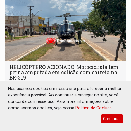
HELICÓPTERO ACIONADO: Motociclista tem
perna amputada em colisão com carreta na
BR-319
Polícia
05 de Agosto de 2026 às 12:47
Nós usamos cookies em nosso site para oferecer a melhor
experiência possível. Ao continuar a navegar no site, você
Em razão do estado gravíssimo do paciente e da distância
concorda com esse uso. Para mais informações sobre
em relação a capital, o suporte aéreo foi acionado
como usamos cookies, veja nossa
Política de Cookies
Continuar