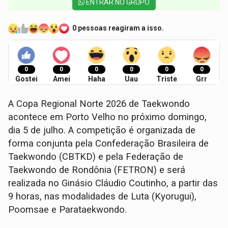
ENTRAR NO GRUPO
0 pessoas reagiram a isso.
0
0
0
0
0
0
Gostei
Amei
Haha
Uau
Triste
Grr
A Copa Regional Norte 2026 de Taekwondo
acontece em Porto Velho no próximo domingo,
dia 5 de julho. A competição é organizada de
forma conjunta pela Confederação Brasileira de
Taekwondo (CBTKD) e pela Federação de
Taekwondo de Rondônia (FETRON) e será
realizada no Ginásio Cláudio Coutinho, a partir das
9 horas, nas modalidades de Luta (Kyorugui),
Poomsae e Parataekwondo.