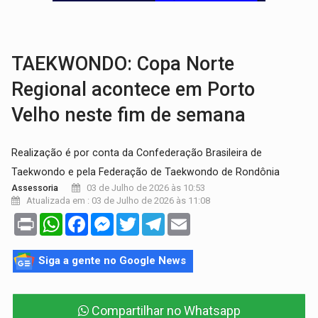
URGENTE:
Homem é baleado após apontar arma para eq
GRAVE:
Homem é esfaqueado no peito durante briga ent
TAEKWONDO: Copa Norte
Regional acontece em Porto
Velho neste fim de semana
Realização é por conta da Confederação Brasileira de
Taekwondo e pela Federação de Taekwondo de Rondônia
03 de Julho de 2026 às 10:53
Assessoria
Atualizada em : 03 de Julho de 2026 às 11:08
Print
WhatsApp
Facebook
Messenger
Twitter
Telegram
Email
Siga a gente no Google News
Compartilhar no Whatsapp