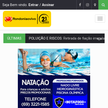
Seja Bem vindo.
Entrar
/
Assinar
ÚLTIMAS
VÍDEO:
Armado com machado, homem ameaça matar sobrinha grávida e com
TRIBUNAL DO CRIME:
Homem é espancado por facção criminosa 
VÍDEO:
Perseguição é registrada no shopping após colombiana furtar ce
LUDOPATIA:
Apostas online começam a afetar produtividade e rotina
REFLORESTAMENTO:
Plantar árvores não será mais suficiente para comprov
OVNIS NA LUA:
Cientistas alertam para possível base secreta no satélite n
ACABOU COM PEUGEOT:
Incêndio destrói carro que era rebocado para oficina no
VÍDEO:
Ladrão é filmado furtando moto na frente do bar 