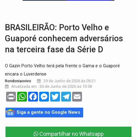
MAIS RIGOR:
Nova lei endurece punição por abuso sexual contra crian
POLUIÇÃO E RISCOS:
Retirada de fiação irregular avança no país e em PVH p
BRASILEIRÃO: Porto Velho e
Guaporé conhecem adversários
na terceira fase da Série D
O Gazin Porto Velho terá pela frente o Gama e o Guaporé
encara o Luverdense
29 de Junho de 2026 às 09:21
Rondoniaovivo
Atualizada em : 30 de Junho de 2026 às 10:58
Print
WhatsApp
Facebook
Messenger
Twitter
Telegram
Email
Siga a gente no Google News
Compartilhar no Whatsapp