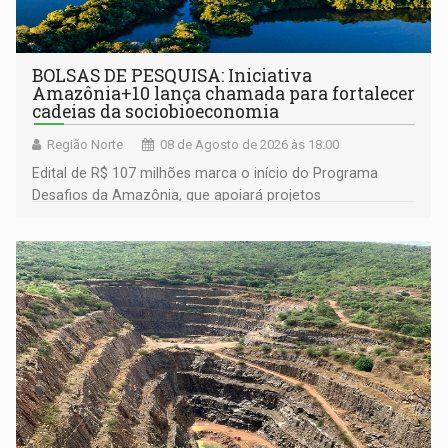
BOLSAS DE PESQUISA: Iniciativa
Amazônia+10 lança chamada para fortalecer
cadeias da sociobioeconomia
Região Norte
08 de Agosto de 2026 às 18:00
Edital de R$ 107 milhões marca o início do Programa
Desafios da Amazônia, que apoiará projetos
desenvolvidos por redes de pesquisa e inovação. A
submissão de pré-propostas poderá ser feita até 1º de
setembro