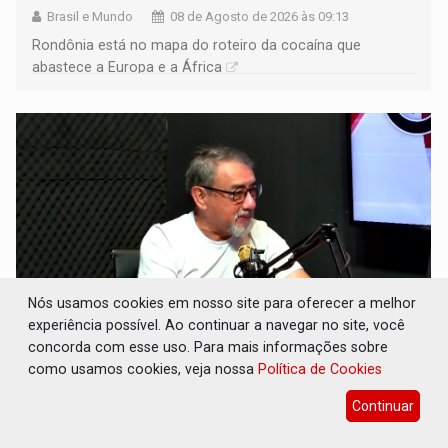
Brasil e Mundo
08 de Agosto de 2026 às 09:13
Rondônia está no mapa do roteiro da cocaína que
abastece a Europa e a África
Nós usamos cookies em nosso site para oferecer a melhor
experiência possível. Ao continuar a navegar no site, você
concorda com esse uso. Para mais informações sobre
CONEXÃO RONDONIAOVIVO: Museólogo
como usamos cookies, veja nossa
Política de Cookies
Antônio Ocampo conduz a história de uma
ferrovia desgovernada
Continuar
Cultura
08 de Agosto de 2026 às 09:05