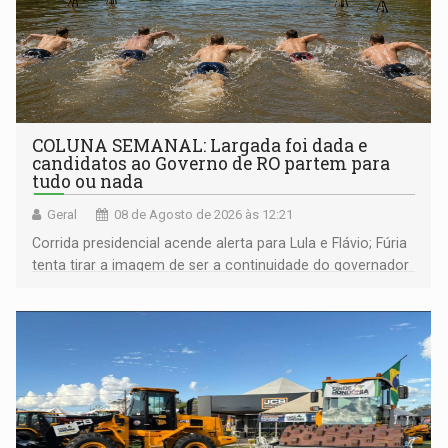
COLUNA SEMANAL: Largada foi dada e
candidatos ao Governo de RO partem para
tudo ou nada
Geral
08 de Agosto de 2026 às 12:21
Corrida presidencial acende alerta para Lula e Flávio; Fúria
tenta tirar a imagem de ser a continuidade do governador
Marcos Rocha; ex-prefeito Hildon Chaves parece ainda
não ter entrado no modo eleição; ABAV faz evento em
Porto Velho