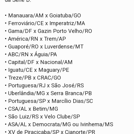
da Série D:
•
Manauara/AM x Goiatuba/GO
•
Ferroviário/CE x Imperatriz/MA
•
Gama/DF x Gazin Porto Velho/RO
•
América/RN x Trem/AP
•
Guaporé/RO x Luverdense/MT
•
ABC/RN x Águia/PA
•
Capital/DF x Nacional/AM
•
Iguatu/CE x Maguary/PE
•
Treze/PB x CRAC/GO
•
Portuguesa/RJ x São José/RS
•
Uberlândia/MG x Serra Branca/PB
•
Portuguesa/SP x Marcílio Dias/SC
•
CSA/AL x Betim/MG
•
São Luiz/RS x Velo Clube/SP
•
ASA/AL x Democrata/MG ou Ivinhema/MS
•
XV de Piracicaba/SP x Cianorte/PR