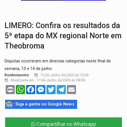
MATERIAL:
Brasil tem grandes reservas de urânio, mas produz pouco e impo
VÍDEO:
Serpente capturada na fábrica da Coca-Cola é devolvid
LIMERO: Confira os resultados da
5ª etapa do MX regional Norte em
Theobroma
Disputas ocorreram em diversas categorias neste final de
semana, 13 e 14 de junho
15 de Junho de 2026 às 10:43
Rondoniaovivo
Atualizada em : 17 de Junho de 2026 às 08:06
Print
WhatsApp
Facebook
Messenger
Twitter
Telegram
Email
Siga a gente no Google News
Compartilhar no Whatsapp