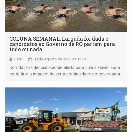
COLUNA SEMANAL: Largada foi dada e
candidatos ao Governo de RO partem para
tudo ou nada
Geral
08 de Agosto de 2026 às 12:21
Corrida presidencial acende alerta para Lula e Flávio; Fúria
tenta tirar a imagem de ser a continuidade do governador
Marcos Rocha; ex-prefeito Hildon Chaves parece ainda
não ter entrado no modo eleição; ABAV faz evento em
Porto Velho