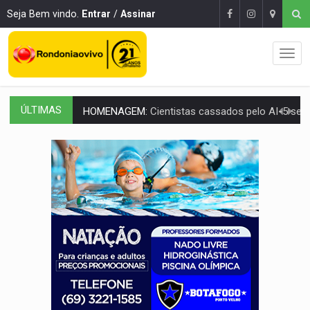
Seja Bem vindo.
Entrar
/
Assinar
ÚLTIMAS
HOMENAGEM:
Cientistas cassados pelo AI-5 se tornam pesquisadores emér
VÍDEO:
Líder religioso é preso por abusar de fiéis sob pretexto de 'pro
LEVANTAMENTO:
Brasil tem uma história marcada por guerras, revoltas e con
LAMENTÁVEL:
Mulher é encontrada morta dentro de residência e
'XANDY DO MOTOCROSS':
Pai morre em acidente na BR-364 duas semanas após condena
PESO DO VOTO:
Cinco maiores colégios eleitorais concentram 53,7% dos v
COLUNA SEMANAL:
Largada foi dada e candidatos ao Governo de RO partem 
SOB SUSPEITA:
Entrega de 286 máquinas em Rondônia coincide com investig