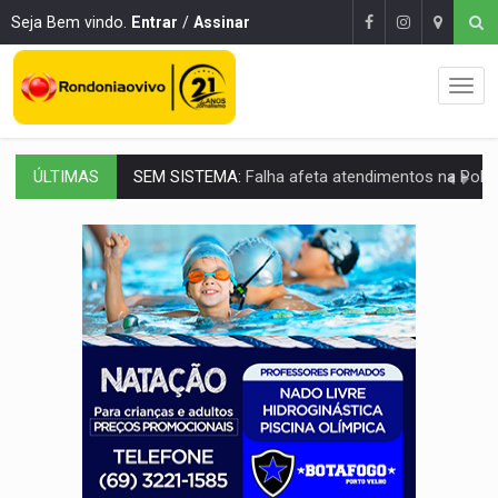
Seja Bem vindo.
Entrar
/
Assinar
ÚLTIMAS
SEM SISTEMA:
Falha afeta atendimentos na Policlínica Os
VÍDEO:
Colisão entre motos deixa dois feridos próximo ao S
SOLIDARIEDADE:
Cadelinha com câncer precisa de aj
DESAPARECIDO:
Família procura por cachorrinho desapare
CASO MATHEUS:
DHPP se mobiliza para tentar localizar corpo de rap
DÉFICIT DE MANDATO:
Contas do governo de Rondônia expõem meta negativa e
CREDIBILIDADE:
Superintendentes da PF defendem independência e apoio à 
ALIANÇA PODEROSA:
Chapa vitaminada pode alcançar larga e boa vantag