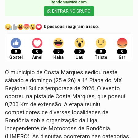
Rondoniaovivo.com.​
ENTRAR NO GRUPO
0 pessoas reagiram a isso.
0
0
0
0
0
0
Gostei
Amei
Haha
Uau
Triste
Grr
O município de Costa Marques sediou neste
sábado e domingo (25 e 26) a 1ª Etapa do MX
Regional Sul da temporada de 2026. O evento
ocorreu na pista de Costa Marques, que possui
0,700 Km de extensão. A etapa reuniu
competidores de diversas localidades de
Rondônia sob a organização da Liga
Independente de Motocross de Rondônia
(LIMERO). As disputas ocorreram nas categorias