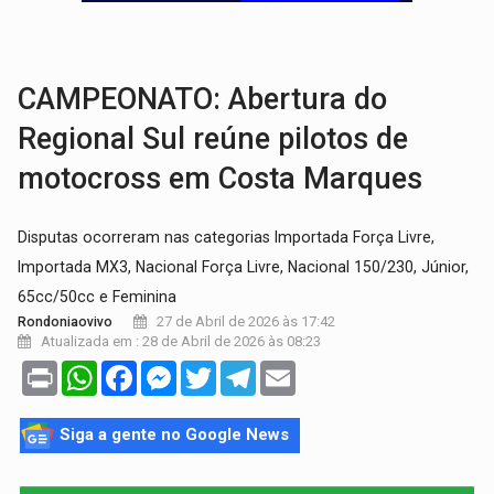
'RIO OMERÊ':
MPF pede condenação do Banco do Brasil por financiar atividade
INFRAESTRUTURA:
Vilhena realiza audiência pública sobre moderniz
CAMPEONATO: Abertura do
Regional Sul reúne pilotos de
motocross em Costa Marques
Disputas ocorreram nas categorias Importada Força Livre,
Importada MX3, Nacional Força Livre, Nacional 150/230, Júnior,
65cc/50cc e Feminina
27 de Abril de 2026 às 17:42
Rondoniaovivo
Atualizada em : 28 de Abril de 2026 às 08:23
Print
WhatsApp
Facebook
Messenger
Twitter
Telegram
Email
Siga a gente no Google News