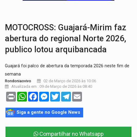
TRÁGICO:
Pai do 'Xandy Motocross' morre em acidente
VÍDEO:
Motorista de caminhonete morre preso às ferragens em colisão com
MOTOCROSS: Guajará-Mirim faz
abertura do regional Norte 2026,
publico lotou arquibancada
Guajará foi palco de abertura da temporada 2026 neste fim de
semana
02 de Março de 2026 às 10:06
Rondoniaovivo
Atualizada em : 09 de Março de 2026 às 08:40
Print
WhatsApp
Facebook
Messenger
Twitter
Telegram
Email
Siga a gente no Google News
Compartilhar no Whatsapp