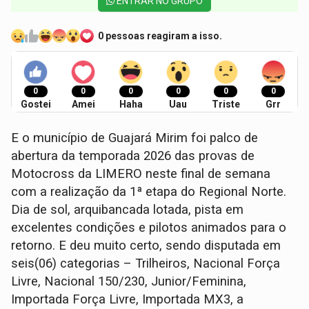
ENTRAR NO GRUPO
0 pessoas reagiram a isso.
0
0
0
0
0
0
Gostei
Amei
Haha
Uau
Triste
Grr
E o município de Guajará Mirim foi palco de
abertura da temporada 2026 das provas de
Motocross da LIMERO neste final de semana
com a realização da 1ª etapa do Regional Norte.
Dia de sol, arquibancada lotada, pista em
excelentes condições e pilotos animados para o
retorno. E deu muito certo, sendo disputada em
seis(06) categorias – Trilheiros, Nacional Força
Livre, Nacional 150/230, Junior/Feminina,
Importada Força Livre, Importada MX3, a