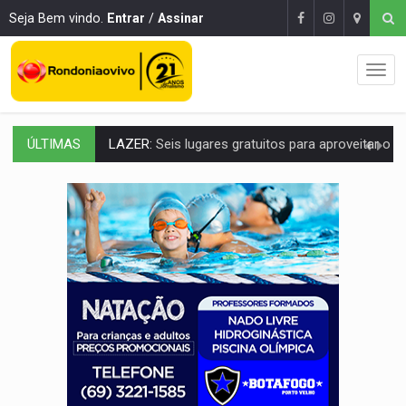
Seja Bem vindo.
Entrar
/
Assinar
ÚLTIMAS
LAZER:
Seis lugares gratuitos para aproveitar o fim de semana e
VÍDEO:
FTICCO e Força Tática prendem membro do CV com arma e drogas em
INCLUSÃO:
Prefeitura fortalece parceria com a APAE para ampliar ações v
DEFESA:
Exército testa inovações no combate a drones durante exerc
TEMAS SOCIOAMBIENTAIS:
Em Itapuã do Oeste, CINEMAZÔNIA leva cinema amazônico 
PREVISÃO:
Interior de Rondônia terá sábado (8) de calor intenso
INFRAESTRUTURA:
Após quase 30 anos de espera, asfalto chega ao bairr
A ILHA:
Coreografia de Rondônia estreia na programação do Festival de Dan