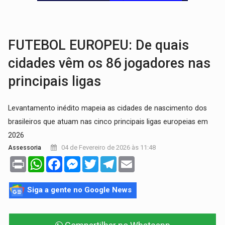
GRAVE:
Homem é esfaqueado no peito durante briga ent
VÍDEO:
Denarc e Receita Federal apreendem 12 kg de skunk e arma que iam
FUTEBOL EUROPEU: De quais
cidades vêm os 86 jogadores nas
principais ligas
Levantamento inédito mapeia as cidades de nascimento dos
brasileiros que atuam nas cinco principais ligas europeias em
2026
04 de Fevereiro de 2026 às 11:48
Assessoria
Print
WhatsApp
Facebook
Messenger
Twitter
Telegram
Email
Siga a gente no Google News