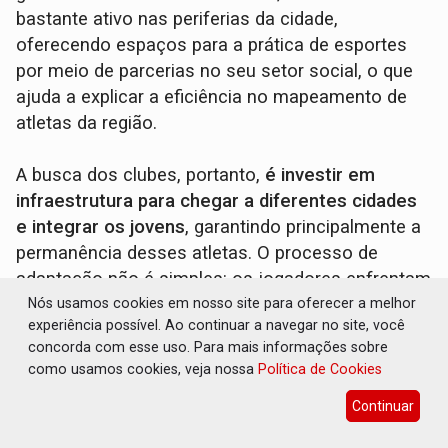
bastante ativo nas periferias da cidade,
oferecendo espaços para a prática de esportes
por meio de parcerias no seu setor social, o que
ajuda a explicar a eficiência no mapeamento de
atletas da região.
A busca dos clubes, portanto,
é investir em
infraestrutura para chegar a diferentes cidades
e integrar os jovens
, garantindo principalmente a
permanência desses atletas. O processo de
adaptação não é simples: os jogadores enfrentam
desafios relacionados à integração familiar, à
Nós usamos cookies em nosso site para oferecer a melhor
experiência possível. Ao continuar a navegar no site, você
própria subsistência e à adaptação à nova cidade.
concorda com esse uso. Para mais informações sobre
como usamos cookies, veja nossa
Política de Cookies
Essa filosofia de investimento em base e
Continuar
estrutura também vem de grupos internacionais.
Um exemplo é o Grupo City, que, de acordo com