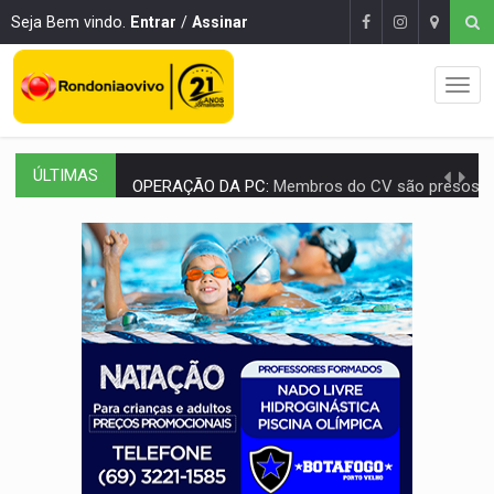
Seja Bem vindo.
Entrar
/
Assinar
ÚLTIMAS
OPERAÇÃO DA PC:
Membros do CV são presos com armas e drogas após c
ENTRADA GRATUITA:
Espetáculo As Marias Somos Nós será apresen
VÍDEO:
Três são presos após furto de motocicleta em frente
CELEBRAÇÃO:
Cerejeiras completa 43 anos de emancipação com progra
SAÚDE:
Anvisa desmente boato sobre presença de plástico ou petr
VÍDEO:
Pitbulls fogem de residência e atacam casal de idosos 
AÇÃO CONJUNTA:
Forças policiais apreendem cerca de 1kg de our
PF ESTÁ APURANDO:
Flávio Bolsonaro escolhe Alfredo Gaspar como vice, alvo de d