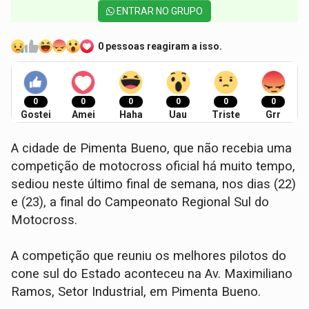
ENTRAR NO GRUPO
0 pessoas reagiram a isso.
0
0
0
0
0
0
Gostei
Amei
Haha
Uau
Triste
Grr
A cidade de Pimenta Bueno, que não recebia uma
competição de motocross oficial há muito tempo,
sediou neste último final de semana, nos dias (22)
e (23), a final do Campeonato Regional Sul do
Motocross.
A competição que reuniu os melhores pilotos do
cone sul do Estado aconteceu na Av. Maximiliano
Ramos, Setor Industrial, em Pimenta Bueno.