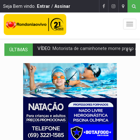
Seja Bem vindo.
Entrar
/
Assinar
ÚLTIMAS
LAZER:
Seis lugares gratuitos para aproveitar o fim de semana e
VÍDEO:
FTICCO e Força Tática prendem membro do CV com arma e drogas em
INCLUSÃO:
Prefeitura fortalece parceria com a APAE para ampliar ações v
DEFESA:
Exército testa inovações no combate a drones durante exerc
TEMAS SOCIOAMBIENTAIS:
Em Itapuã do Oeste, CINEMAZÔNIA leva cinema amazônico 
PREVISÃO:
Interior de Rondônia terá sábado (8) de calor intenso
INFRAESTRUTURA:
Após quase 30 anos de espera, asfalto chega ao bairr
A ILHA:
Coreografia de Rondônia estreia na programação do Festival de Dan