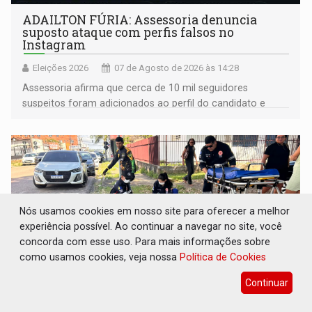
ADAILTON FÚRIA: Assessoria denuncia
suposto ataque com perfis falsos no
Instagram
Eleições 2026
07 de Agosto de 2026 às 14:28
Assessoria afirma que cerca de 10 mil seguidores
suspeitos foram adicionados ao perfil do candidato e
informou que acionou a Meta para apurar o caso e
remover as contas
Nós usamos cookies em nosso site para oferecer a melhor
experiência possível. Ao continuar a navegar no site, você
concorda com esse uso. Para mais informações sobre
como usamos cookies, veja nossa
Política de Cookies
Continuar
VÍDEO: Motoboy de delivery sofre fratura