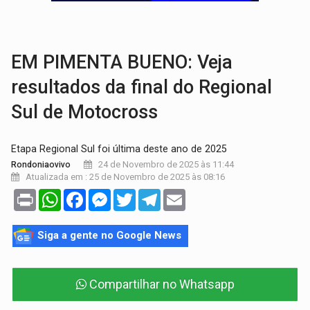
TRÁGICO:
Pai do 'Xandy Motocross' morre em acidente
VÍDEO:
Motorista de caminhonete morre preso às ferragens em colisão com
EM PIMENTA BUENO: Veja
resultados da final do Regional
Sul de Motocross
Etapa Regional Sul foi última deste ano de 2025
24 de Novembro de 2025 às 11:44
Rondoniaovivo
Atualizada em : 25 de Novembro de 2025 às 08:16
Print
WhatsApp
Facebook
Messenger
Twitter
Telegram
Email
Siga a gente no Google News
Compartilhar no Whatsapp