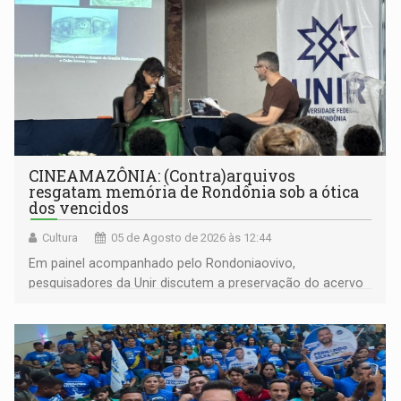
CINEAMAZÔNIA: (Contra)arquivos
resgatam memória de Rondônia sob a ótica
dos vencidos
Cultura
05 de Agosto de 2026 às 12:44
Em painel acompanhado pelo Rondoniaovivo,
pesquisadores da Unir discutem a preservação do acervo
do século 20 e o legado de Sílvio Tendler, que defendia a
memória como bússola para o futuro