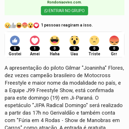
Rondoniaovivo.com.​
ENTRAR NO GRUPO
1 pessoas reagiram a isso.
0
1
0
0
0
0
Gostei
Amei
Haha
Uau
Triste
Grr
A apresentação do piloto Gilmar "Joaninha" Flores,
dez vezes campeão brasileiro de Motocross
Freestyle e maior nome da modalidade no país, e
a Equipe J99 Freestyle Show, está confirmada
para este domingo (19) em Ji-Paraná. O
espetáculo "JIPA Radical Domingo" será realizado
a partir das 17h no Gerivaldão e também conta
com "Fúria em 4 Rodas - Show de Manobras em
Carros" como atração. A entrada é gratuita.