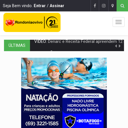
Seja Bem vindo.
Entrar
/
Assinar
ÚLTIMAS
OPERAÇÃO DA PC:
Membros do CV são presos com armas e drogas após c
ENTRADA GRATUITA:
Espetáculo As Marias Somos Nós será apresen
VÍDEO:
Três são presos após furto de motocicleta em frente
CELEBRAÇÃO:
Cerejeiras completa 43 anos de emancipação com progra
SAÚDE:
Anvisa desmente boato sobre presença de plástico ou petr
VÍDEO:
Pitbulls fogem de residência e atacam casal de idosos 
AÇÃO CONJUNTA:
Forças policiais apreendem cerca de 1kg de our
PF ESTÁ APURANDO:
Flávio Bolsonaro escolhe Alfredo Gaspar como vice, alvo de d