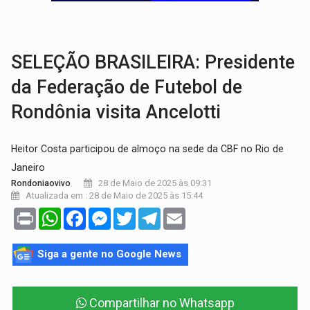
VÍDEO:
Armado com machado, homem ameaça matar sobrinha grávida e com
TRIBUNAL DO CRIME:
Homem é espancado por facção criminosa 
SELEÇÃO BRASILEIRA: Presidente
da Federação de Futebol de
Rondônia visita Ancelotti
Heitor Costa participou de almoço na sede da CBF no Rio de
Janeiro
28 de Maio de 2025 às 09:31
Rondoniaovivo
Atualizada em : 28 de Maio de 2025 às 15:44
Print
WhatsApp
Facebook
Messenger
Twitter
Telegram
Email
Siga a gente no Google News
Compartilhar no Whatsapp