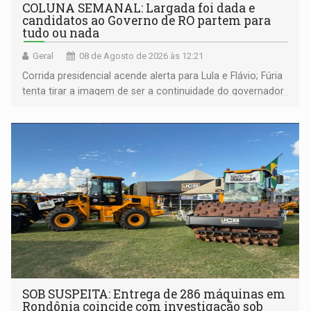
COLUNA SEMANAL: Largada foi dada e
candidatos ao Governo de RO partem para
tudo ou nada
Geral
08 de Agosto de 2026 às 12:21
Corrida presidencial acende alerta para Lula e Flávio; Fúria
tenta tirar a imagem de ser a continuidade do governador
Marcos Rocha; ex-prefeito Hildon Chaves parece ainda
não ter entrado no modo eleição; ABAV faz evento em
Porto Velho
SOB SUSPEITA: Entrega de 286 máquinas em
Rondônia coincide com investigação sob