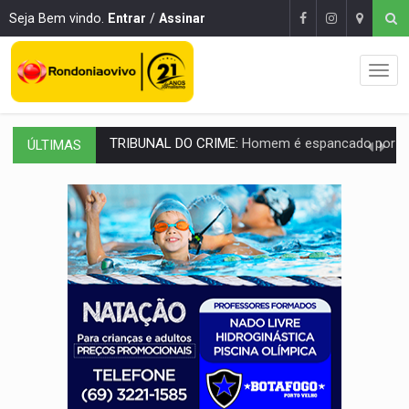
Seja Bem vindo.
Entrar
/
Assinar
ÚLTIMAS
VÍDEO:
Perseguição é registrada no shopping após colombiana furtar ce
LUDOPATIA:
Apostas online começam a afetar produtividade e rotina
REFLORESTAMENTO:
Plantar árvores não será mais suficiente para comprov
OVNIS NA LUA:
Cientistas alertam para possível base secreta no satélite n
ACABOU COM PEUGEOT:
Incêndio destrói carro que era rebocado para oficina no
VÍDEO:
Ladrão é filmado furtando moto na frente do bar 
BOLSAS DE PESQUISA:
Iniciativa Amazônia+10 lança chamada para fortalecer cadeia
MATERIAL:
Brasil tem grandes reservas de urânio, mas produz pouco e impo