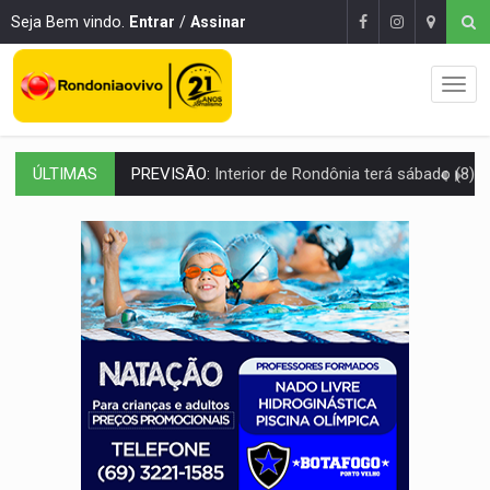
Seja Bem vindo.
Entrar
/
Assinar
ÚLTIMAS
PREVISÃO:
Interior de Rondônia terá sábado (8) de calor intenso
INFRAESTRUTURA:
Após quase 30 anos de espera, asfalto chega ao bairr
A ILHA:
Coreografia de Rondônia estreia na programação do Festival de Dan
ELEIÇÕES 2026:
Sgt. Mouza esclarece 'erro de digitação' em declaração de patrim
JUDICIÁRIO:
Sinjur parabeniza servidores pelo adicional de incentivo com ef
Publicação Legal:
AVISO DE LICITAÇÃO: Pregão Eletrônico Nº 12/2026
BR-364:
Polícia apreende mais de uma tonelada de drogas em fundo fal
EMOCIONE:
PRESENTES: Confira os sorteados na promoção de 