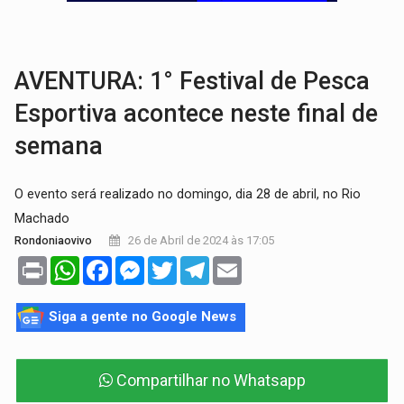
DEFESA:
Exército testa inovações no combate a drones durante exerc
TEMAS SOCIOAMBIENTAIS:
Em Itapuã do Oeste, CINEMAZÔNIA leva cinema amazônico 
AVENTURA: 1° Festival de Pesca
Esportiva acontece neste final de
semana
O evento será realizado no domingo, dia 28 de abril, no Rio
Machado
26 de Abril de 2024 às 17:05
Rondoniaovivo
Print
WhatsApp
Facebook
Messenger
Twitter
Telegram
Email
Siga a gente no Google News
Compartilhar no Whatsapp