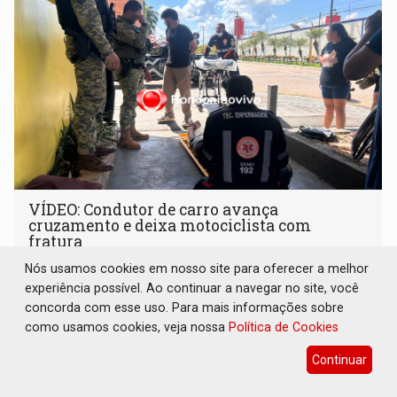
VÍDEO: Condutor de carro avança
cruzamento e deixa motociclista com
fratura
Nós usamos cookies em nosso site para oferecer a melhor
Polícia
06 de Agosto de 2026 às 13:39
experiência possível. Ao continuar a navegar no site, você
Uma equipe do BOPE (Batalhão de Operações Policiais
concorda com esse uso. Para mais informações sobre
Especiais) da Polícia Militar que passava pelo local prestou
como usamos cookies, veja nossa
Política de Cookies
os primeiros socorros
Continuar