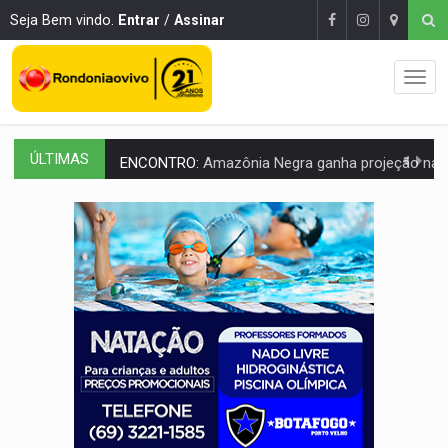
Seja Bem vindo.
Entrar
/
Assinar
ÚLTIMAS
ENCONTRO:
Amazônia Negra ganha projeção nacional com participação de M
PREVISÃO:
Porto Velho tem chances de chuvas isoladas nesta se
SINDICATOS UNIDOS:
Assembleia Geral delibera greve da educação municip
PROCESSO SELETIVO:
Rondoniaovivo abre oficina de Comunicação com oportunidade
AGOSTO LILÁS:
MPRO lança de portal e promove reflexão sobre trajetória da Le
REGULARIZAÇÃO:
Refis 2026 segue até o fim do ano para regulariz
ROLIM DE MOURA:
Programa da Energisa beneficia 60 famílias com geladeiras e
VIOLÊNCIA VICÁRIA:
MPRO obtém condenação de réu a 21 anos de prisão em 