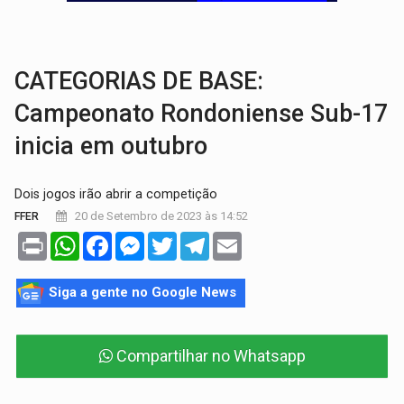
COLEGIADO:
Brasil e Rússia discutem energia nuclear, defesa e ciênc
URGENTE:
Colisão entre caminhão e carro deixa quatro mortos e um em est
CATEGORIAS DE BASE:
Campeonato Rondoniense Sub-17
inicia em outubro
Dois jogos irão abrir a competição
20 de Setembro de 2023 às 14:52
FFER
Print
WhatsApp
Facebook
Messenger
Twitter
Telegram
Email
Siga a gente no Google News
Compartilhar no Whatsapp