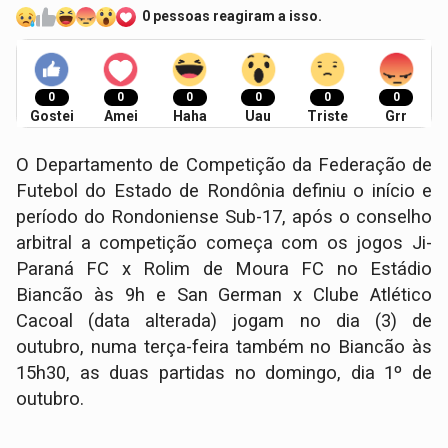
0 pessoas reagiram a isso.
0
0
0
0
0
0
Gostei
Amei
Haha
Uau
Triste
Grr
O Departamento de Competição da Federação de
Futebol do Estado de Rondônia definiu o início e
período do Rondoniense Sub-17, após o conselho
arbitral a competição começa com os jogos Ji-
Paraná FC x Rolim de Moura FC no Estádio
Biancão às 9h e San German x Clube Atlético
Cacoal (data alterada) jogam no dia (3) de
outubro, numa terça-feira também no Biancão às
15h30, as duas partidas no domingo, dia 1º de
outubro.