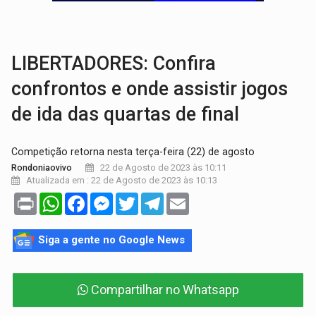
TRÁGICO:
Pai do 'Xandy Motocross' morre em acidente
VÍDEO:
Motorista de caminhonete morre preso às ferragens em colisão com
LIBERTADORES: Confira
confrontos e onde assistir jogos
de ida das quartas de final
Competição retorna nesta terça-feira (22) de agosto
22 de Agosto de 2023 às 10:11
Rondoniaovivo
Atualizada em : 22 de Agosto de 2023 às 10:13
Print
WhatsApp
Facebook
Messenger
Twitter
Telegram
Email
Siga a gente no Google News
Compartilhar no Whatsapp