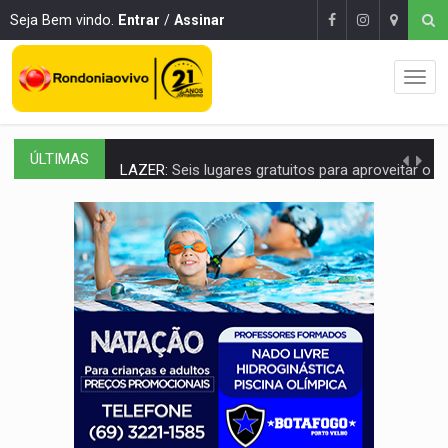
Seja Bem vindo.
Entrar
/
Assinar
ÚLTIMAS
LAZER:
Seis lugares gratuitos para aproveitar o fim de semana e
VÍDEO:
FTICCO e Força Tática prendem membro do CV com arma e drogas em
INCLUSÃO:
Prefeitura fortalece parceria com a APAE para ampliar ações v
DEFESA:
Exército testa inovações no combate a drones durante exerc
TEMAS SOCIOAMBIENTAIS:
Em Itapuã do Oeste, CINEMAZÔNIA leva cinema amazônico 
PREVISÃO:
Interior de Rondônia terá sábado (8) de calor intenso
INFRAESTRUTURA:
Após quase 30 anos de espera, asfalto chega ao bairr
A ILHA:
Coreografia de Rondônia estreia na programação do Festival de Dan