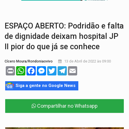
GRAVE:
Homem é esfaqueado no peito durante briga ent
VÍDEO:
Denarc e Receita Federal apreendem 12 kg de skunk e arma que iam
ESPAÇO ABERTO: Podridão e falta
de dignidade deixam hospital JP
II pior do que já se conhece
13 de Abril de 2022 às 09:00
Cícero Moura/Rondoniaovivo
Print
WhatsApp
Facebook
Messenger
Twitter
Telegram
Email
Siga a gente no Google News
Compartilhar no Whatsapp