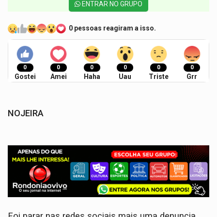
ENTRAR NO GRUPO
0 pessoas reagiram a isso.
0
0
0
0
0
0
Gostei
Amei
Haha
Uau
Triste
Grr
NOJEIRA
Foi parar nas redes sociais mais uma denuncia