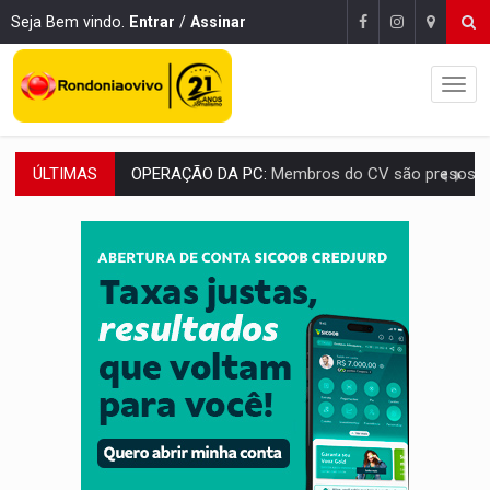
Seja Bem vindo.
Entrar
/
Assinar
ÚLTIMAS
OPERAÇÃO DA PC:
Membros do CV são presos com armas e drogas após c
ENTRADA GRATUITA:
Espetáculo As Marias Somos Nós será apresen
VÍDEO:
Três são presos após furto de motocicleta em frente
CELEBRAÇÃO:
Cerejeiras completa 43 anos de emancipação com progra
SAÚDE:
Anvisa desmente boato sobre presença de plástico ou petr
VÍDEO:
Pitbulls fogem de residência e atacam casal de idosos 
AÇÃO CONJUNTA:
Forças policiais apreendem cerca de 1kg de our
PF ESTÁ APURANDO:
Flávio Bolsonaro escolhe Alfredo Gaspar como vice, alvo de d