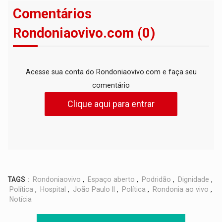
Comentários
Rondoniaovivo.com (0)
Acesse sua conta do Rondoniaovivo.com e faça seu
comentário
Clique aqui para entrar
TAGS :
Rondoniaovivo
,
Espaço aberto
,
Podridão
,
Dignidade
,
Política
,
Hospital
,
João Paulo II
,
Política
,
Rondonia ao vivo
,
Notícia