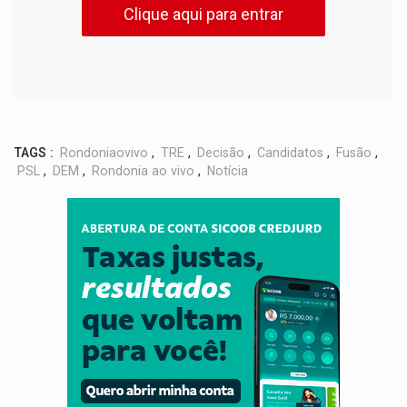
Clique aqui para entrar
TAGS :
Rondoniaovivo
,
TRE
,
Decisão
,
Candidatos
,
Fusão
,
PSL
,
DEM
,
Rondonia ao vivo
,
Notícia