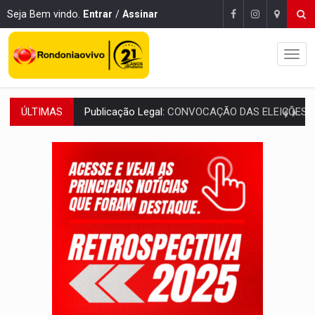
Seja Bem vindo.
Entrar
/
Assinar
ÚLTIMAS
Publicação Legal:
CONVOCAÇÃO DAS ELEIÇÕES: S
RO EMPREENDEDORA:
2ª edição da feira começa nesta quinta-feira (6) no 
FORTALECIMENTO:
Contratação de novos servidores reforça equipes do Cad Úni
VÍDEO:
Condutor de carro avança cruzamento e deixa motociclista
'OS OLHOS DO BRASIL':
Emanuel Neri transforma indignação e esperança em roc
SOB INVESTIGAÇÃO:
Dentista de PVH é denunciado por transmitir HIV a
CLUBE DOS R$ 00,00:
21 candidatos declaram patrimônio zero em Rondônia na
INTERIOR:
Ouro Preto do Oeste realiza Cavalgada da Expo Show Norte