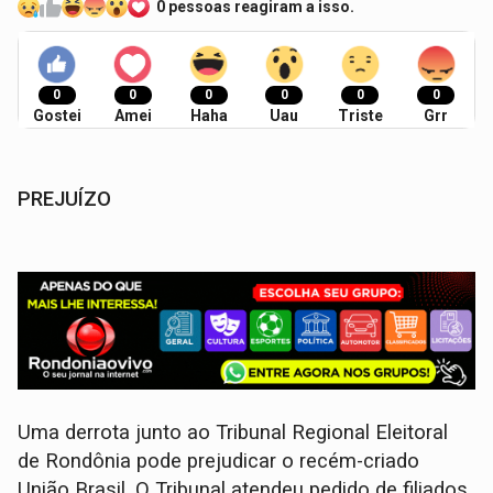
0 pessoas reagiram a isso.
0
0
0
0
0
0
Gostei
Amei
Haha
Uau
Triste
Grr
PREJUÍZO
Uma derrota junto ao Tribunal Regional Eleitoral
de Rondônia pode prejudicar o recém-criado
União Brasil. O Tribunal atendeu pedido de filiados