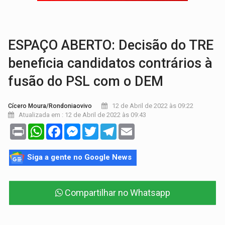
DESENVOLVIMENTO:
Ideb avança nos anos iniciais do ensino fundamen
VULGO 'UNIÃO':
Chefe de facção criminosa é preso durante oper
ESPAÇO ABERTO: Decisão do TRE
beneficia candidatos contrários à
fusão do PSL com o DEM
12 de Abril de 2022 às 09:22
Cícero Moura/Rondoniaovivo
Atualizada em : 12 de Abril de 2022 às 09:43
Print
WhatsApp
Facebook
Messenger
Twitter
Telegram
Email
Siga a gente no Google News
Compartilhar no Whatsapp