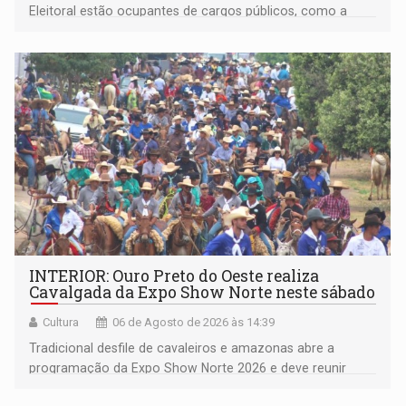
Eleitoral estão ocupantes de cargos públicos, como a
deputada federal Cristiane Lopes (PODE), o vereador
Pedro Geovar (PP) e a vice-prefeita Magna dos Anjos
(NOVO)
INTERIOR: Ouro Preto do Oeste realiza
Cavalgada da Expo Show Norte neste sábado
Cultura
06 de Agosto de 2026 às 14:39
Tradicional desfile de cavaleiros e amazonas abre a
programação da Expo Show Norte 2026 e deve reunir
milhares de participantes e espectadores no município