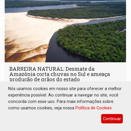
BARREIRA NATURAL: Desmate da
Amazônia corta chuvas no Sul e ameaça
produção de grãos do estado
Nós usamos cookies em nosso site para oferecer a melhor
Geral
09 de Agosto de 2026 às 08:00
experiência possível. Ao continuar a navegar no site, você
Esse sistema de circulação atmosférica transporta
concorda com esse uso. Para mais informações sobre
corredores de umidade para o Sul do Brasil
como usamos cookies, veja nossa
Política de Cookies
Continuar