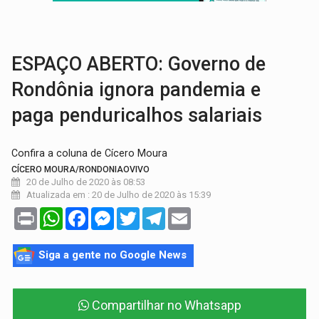
AMOR PERDIDO DÓI:
Luto amoroso não tem prazo, mas exige aten
TECNOLOGIA:
Empresas de Xangai aprimoram robôs de IA incorporada em 
ESPAÇO ABERTO: Governo de
Rondônia ignora pandemia e
paga penduricalhos salariais
Confira a coluna de Cícero Moura
CÍCERO MOURA/RONDONIAOVIVO
20 de Julho de 2020 às 08:53
Atualizada em : 20 de Julho de 2020 às 15:39
Print
WhatsApp
Facebook
Messenger
Twitter
Telegram
Email
Siga a gente no Google News
Compartilhar no Whatsapp