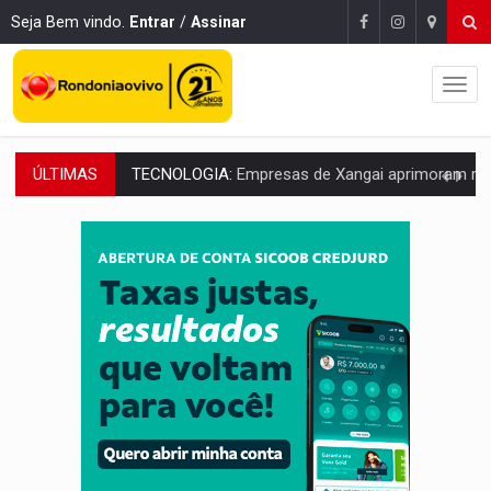
Seja Bem vindo.
Entrar
/
Assinar
ÚLTIMAS
PROTEGE A TERRA:
China descobre como explodir asteroide com bomba n
VÍDEO:
Motociclista morre após bater na traseira de camin
PARECE UM NUGGET:
Essa receita com frango virou o meu ja
EMPREENDEDORISMO:
7 negócios que podem começar com pouco dinheiro e vi
GIGANTE DA AMÉRICA:
Brasil reúne dimensão continental e posição estratégic
INDEPENDÊNCIA:
10 dicas importantes para quem quer mo
VARCENA:
Cientistas descobrem nova espécie de rã em florestas alagada
BARGANHA:
Vai comprar celular usado? Veja como consultar o a