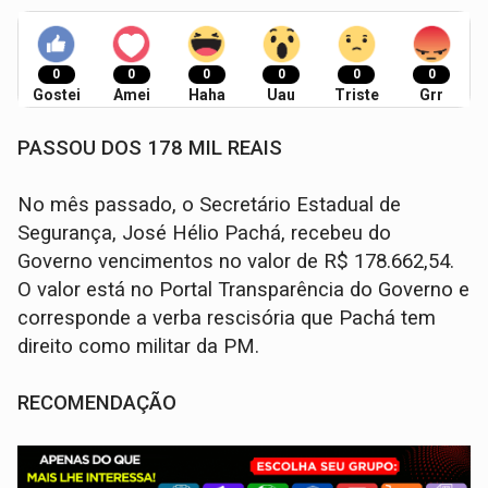
0
0
0
0
0
0
Gostei
Amei
Haha
Uau
Triste
Grr
PASSOU DOS 178 MIL REAIS
No mês passado, o Secretário Estadual de
Segurança, José Hélio Pachá, recebeu do
Governo vencimentos no valor de R$ 178.662,54.
O valor está no Portal Transparência do Governo e
corresponde a verba rescisória que Pachá tem
direito como militar da PM.
RECOMENDAÇÃO