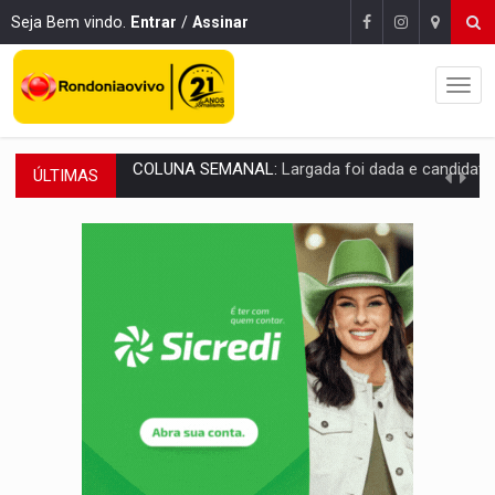
Seja Bem vindo.
Entrar
/
Assinar
ÚLTIMAS
SOB SUSPEITA:
Entrega de 286 máquinas em Rondônia coincide com investig
ARTIGO:
Reter até 50% no distrato imobiliário é legal, mas não pode 
DO HOSPITAL AO CAMPO:
Veja as mais de 200 ações de Marcos Rogé
EXPANSÃO:
Grupo Nova Era amplia presença em PVH e transforma Aramix em
ROTA GLOBAL:
PCC amplia presença internacional e transforma Brasil em cor
CONEXÃO RONDONIAOVIVO:
Museólogo Antônio Ocampo conduz a história de uma
EXTENSÃO DE DANOS:
Ferroviários pedem ao Iphan recuperação de área atingid
VARIANDO O CARDÁPIO:
Veja essa receita de carne assada para o a