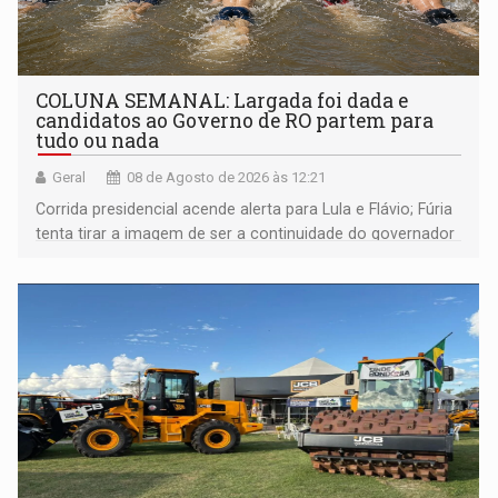
COLUNA SEMANAL: Largada foi dada e
candidatos ao Governo de RO partem para
tudo ou nada
Geral
08 de Agosto de 2026 às 12:21
Corrida presidencial acende alerta para Lula e Flávio; Fúria
tenta tirar a imagem de ser a continuidade do governador
Marcos Rocha; ex-prefeito Hildon Chaves parece ainda
não ter entrado no modo eleição; ABAV faz evento em
Porto Velho