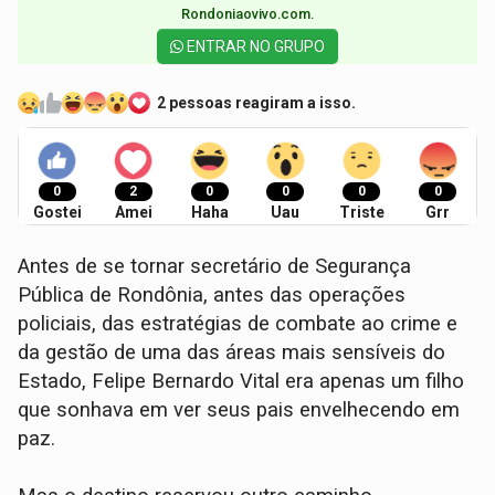
Rondoniaovivo.com.​
ENTRAR NO GRUPO
2 pessoas reagiram a isso.
0
2
0
0
0
0
Gostei
Amei
Haha
Uau
Triste
Grr
Antes de se tornar secretário de Segurança
Pública de Rondônia, antes das operações
policiais, das estratégias de combate ao crime e
da gestão de uma das áreas mais sensíveis do
Estado, Felipe Bernardo Vital era apenas um filho
que sonhava em ver seus pais envelhecendo em
paz.