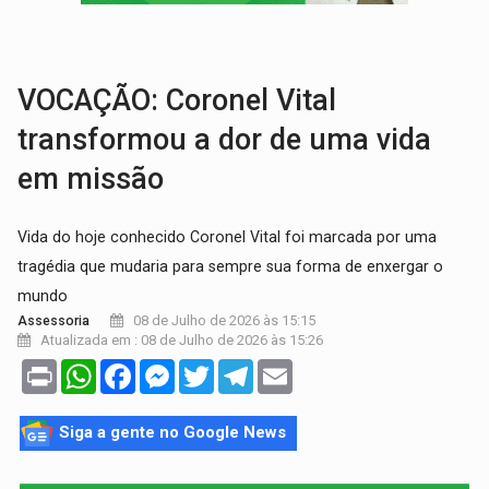
PESO DO VOTO:
Cinco maiores colégios eleitorais concentram 53,7% dos v
COLUNA SEMANAL:
Largada foi dada e candidatos ao Governo de RO partem 
VOCAÇÃO: Coronel Vital
transformou a dor de uma vida
em missão
Vida do hoje conhecido Coronel Vital foi marcada por uma
tragédia que mudaria para sempre sua forma de enxergar o
mundo
08 de Julho de 2026 às 15:15
Assessoria
Atualizada em : 08 de Julho de 2026 às 15:26
Print
WhatsApp
Facebook
Messenger
Twitter
Telegram
Email
Siga a gente no Google News