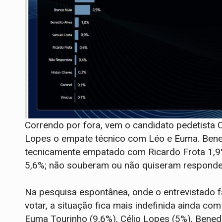
Correndo por fora, vem o candidato pedetista C
Lopes o empate técnico com Léo e Euma. Bened
tecnicamente empatado com Ricardo Frota 1,9
5,6%; não souberam ou não quiseram respond
Na pesquisa espontânea, onde o entrevistado f
votar, a situação fica mais indefinida ainda c
Euma Tourinho (9,6%), Célio Lopes (5%), Benedi