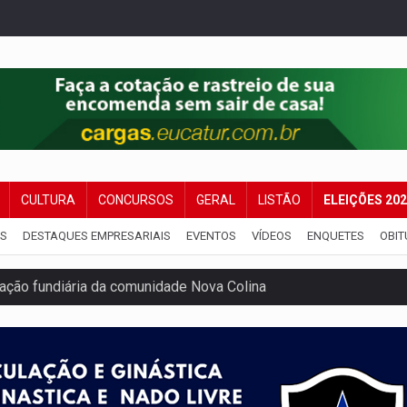
CULTURA
CONCURSOS
GERAL
LISTÃO
ELEIÇÕES 20
IS
DESTAQUES EMPRESARIAIS
EVENTOS
VÍDEOS
ENQUETES
OBIT
ação fundiária da comunidade Nova Colina
nia Empreendedora segue no Espaço Alternativo com entrada gra
a de Porto Velho pede exoneração do cargo
s e exames especializados durante expedição do SUS