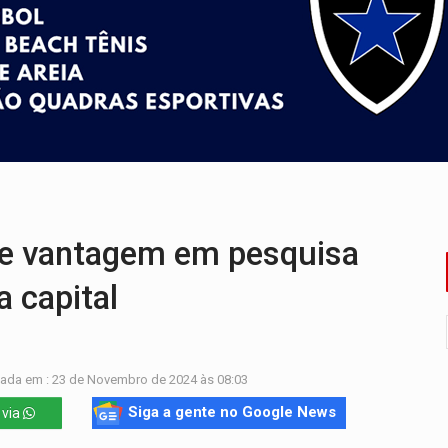
 R$ 8,5 bilhões e RO projeta alta de 8,8%
za celebração gratuita neste domingo (9)
 Madeira termina com explosivos apreendidos
5 milhões
 PREGÃO ELETRÔNICO Nº 90091/2025/SUPEL/RO
cerca de 200 porções de drogas
e vantagem em pesquisa
a capital
zada em : 23 de Novembro de 2024 às 08:03
Siga a gente no Google News
 via