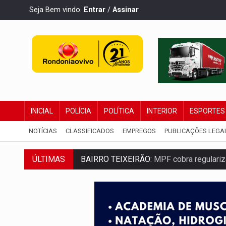
Seja Bem vindo.
Entrar
/
Assinar
INICIAL
POLÍCIA
POLÍTICA
INTERIOR
ESPORTES
NOTÍCIAS
CLASSIFICADOS
EMPREGOS
PUBLICAÇÕES LEGA
ÚLTIMAS
BAIRRO TEIXEIRÃO:
MPF cobra regulariz
SUCESSO NA ABERTURA:
2ª Feira Rondô
REESTRUTURAÇÃO:
Secretário da Seinfr
SAÚDE INDÍGENA:
Pirahã terão consulta