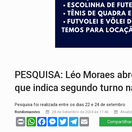
ECONOMIA:
Dia dos pais deve movimentar
DIA DOS PAIS:
Bailarina da Praça organi
VÍDEO:
Perseguição a embarcação no rio
MEGA SENA:
Prêmio acumula para R$ 16
Publicação Legal:
AVISO DE LICITAÇÃO:
NO MARIANA:
Quadrilha é flagrada com 
PESQUISA: Léo Moraes abr
que indica segundo turno n
Pesquisa foi realizada entre os dias 22 e 24 de setembro
Rondoniaovivo
28 de Setembro de 2024 às 11:46
Atuali
Print
WhatsApp
Facebook
Messenger
Twitter
Telegram
Email
Compartilhar