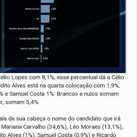
élio Lopes com 8,1%, esse percentual dá a Célio
ito Alves está na quarta colocação com 1,9%,
% e Samuel Costa 1%. Brancos e nulos somam
er, somam 5,4%.
ala da sua cabeça o nome do candidato que irá
om Mariana Carvalho (34,6%), Léo Moraes (13,1%),
to Alves (1%), Samuel Costa (0,9%) e Ricardo