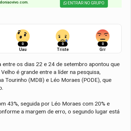
doniaovivo.com.​
ENTRAR NO GRUPO
0
0
0
Uau
Triste
Grr
a entre os dias 22 e 24 de setembro apontou que
elho é grande entre a líder na pesquisa,
ma Tourinho (MDB) e Léo Moraes (PODE), que
o.
com 43%, seguida por Léo Moraes com 20% e
onforme a margem de erro, o segundo lugar está