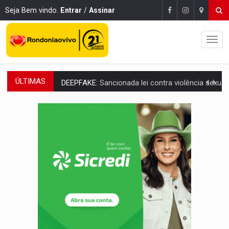
Seja Bem vindo.
Entrar
/
Assinar
ÚLTIMAS
DEEPFAKE:
Sancionada lei contra violência sexual infantil na inte
COLEGIADO:
Brasil e Rússia discutem energia nuclear, defesa e ciênc
URGENTE:
Colisão entre caminhão e carro deixa quatro mortos e um em est
ENCONTRO:
Amazônia Negra ganha projeção nacional com participação de M
PREVISÃO:
Porto Velho tem chances de chuvas isoladas nesta se
SINDICATOS UNIDOS:
Assembleia Geral delibera greve da educação municip
PROCESSO SELETIVO:
Rondoniaovivo abre oficina de Comunicação com oportunidade
AGOSTO LILÁS:
MPRO lança de portal e promove reflexão sobre trajetória da Le