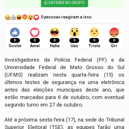
ENTRAR NO GRUPO
0 pessoas reagiram a isso.
0
0
0
0
0
0
Gostei
Amei
Haha
Uau
Triste
Grr
Investigadores da Polícia Federal (PF) e da
Universidade Federal de Mato Grosso do Sul
(UFMS) realizam nesta quarta-feira (15) os
últimos testes de segurança na urna eletrônica
antes das eleições municipais deste ano, que
estão marcadas para 6 de outubro, com eventual
segundo turno em 27 de outubro.
Até a próxima sexta-feira (17), na sede do Tribunal
Superior Eleitoral (TSE), as equipes farão uma