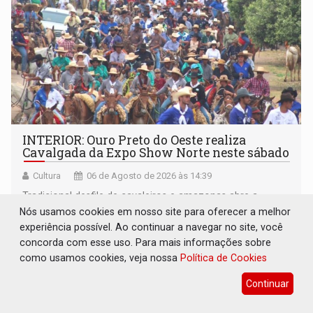
INTERIOR: Ouro Preto do Oeste realiza
Cavalgada da Expo Show Norte neste sábado
Cultura
06 de Agosto de 2026 às 14:39
Tradicional desfile de cavaleiros e amazonas abre a
programação da Expo Show Norte 2026 e deve reunir
Nós usamos cookies em nosso site para oferecer a melhor
milhares de participantes e espectadores no município
experiência possível. Ao continuar a navegar no site, você
concorda com esse uso. Para mais informações sobre
como usamos cookies, veja nossa
Política de Cookies
Continuar