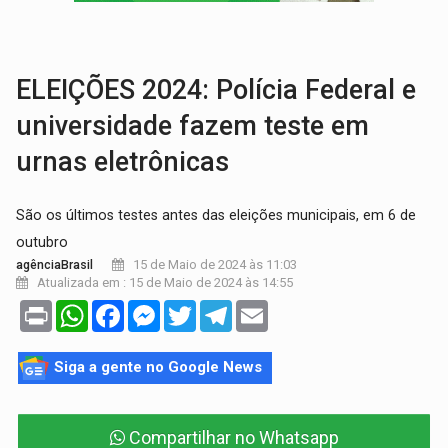
TRAGÉDIA:
Sobe para cinco o número de mortos em colisão entre carreta e Fia
TRANSPORTE DE ARROZ:
MPF assegura cumprimento da legislação sobre transporte d
ELEIÇÕES 2024: Polícia Federal e
universidade fazem teste em
urnas eletrônicas
São os últimos testes antes das eleições municipais, em 6 de
outubro
15 de Maio de 2024 às 11:03
agênciaBrasil
Atualizada em : 15 de Maio de 2024 às 14:55
Print
WhatsApp
Facebook
Messenger
Twitter
Telegram
Email
Siga a gente no Google News
Compartilhar no Whatsapp