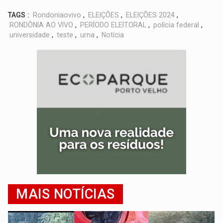
TAGS :
Rondoniaovivo
,
ELEIÇÕES
,
ELEIÇÕES 2024
,
RONDÔNIA AO VIVO
,
PERÍODO ELEITORAL
,
polícia federal
,
universidade
,
teste
,
urna
,
Notícia
MAIS NOTÍCIAS