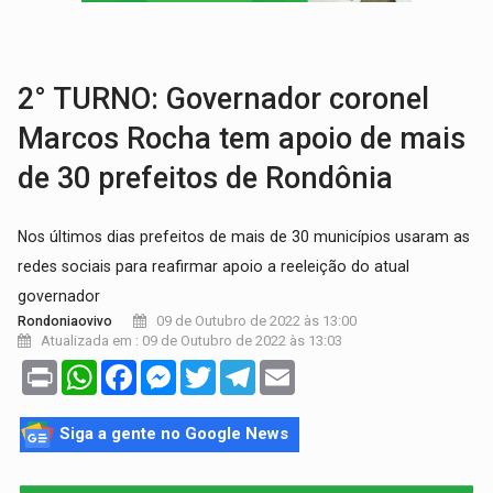
VÍDEO:
Armado com machado, homem ameaça matar sobrinha grávida e com
TRIBUNAL DO CRIME:
Homem é espancado por facção criminosa 
2° TURNO: Governador coronel
Marcos Rocha tem apoio de mais
de 30 prefeitos de Rondônia
Nos últimos dias prefeitos de mais de 30 municípios usaram as
redes sociais para reafirmar apoio a reeleição do atual
governador
09 de Outubro de 2022 às 13:00
Rondoniaovivo
Atualizada em : 09 de Outubro de 2022 às 13:03
Print
WhatsApp
Facebook
Messenger
Twitter
Telegram
Email
Siga a gente no Google News