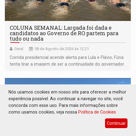
COLUNA SEMANAL: Largada foi dada e
candidatos ao Governo de RO partem para
tudo ou nada
Geral
08 de Agosto de 2026 às 12:21
Corrida presidencial acende alerta para Lula e Flávio; Fúria
tenta tirar a imagem de ser a continuidade do governador
Marcos Rocha; ex-prefeito Hildon Chaves parece ainda
não ter entrado no modo eleição; ABAV faz evento em
Porto Velho
Nós usamos cookies em nosso site para oferecer a melhor
experiência possível. Ao continuar a navegar no site, você
concorda com esse uso. Para mais informações sobre
como usamos cookies, veja nossa
Política de Cookies
Continuar