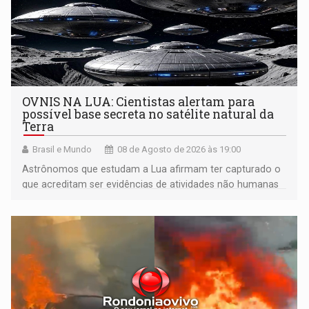
OVNIS NA LUA: Cientistas alertam para
possível base secreta no satélite natural da
Terra
Brasil e Mundo
08 de Agosto de 2026 às 19:00
Astrônomos que estudam a Lua afirmam ter capturado o
que acreditam ser evidências de atividades não humanas
tecnologicamente avançadas (OVNIs) na Lua e em sua
órbita