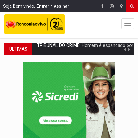
Seja Bem vindo.
Entrar
/
Assinar
ÚLTIMAS
VÍDEO:
Perseguição é registrada no shopping após colombiana furtar ce
LUDOPATIA:
Apostas online começam a afetar produtividade e rotina
REFLORESTAMENTO:
Plantar árvores não será mais suficiente para comprov
OVNIS NA LUA:
Cientistas alertam para possível base secreta no satélite n
ACABOU COM PEUGEOT:
Incêndio destrói carro que era rebocado para oficina no
VÍDEO:
Ladrão é filmado furtando moto na frente do bar 
BOLSAS DE PESQUISA:
Iniciativa Amazônia+10 lança chamada para fortalecer cadeia
MATERIAL:
Brasil tem grandes reservas de urânio, mas produz pouco e impo