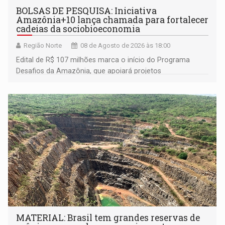
BOLSAS DE PESQUISA: Iniciativa
Amazônia+10 lança chamada para fortalecer
cadeias da sociobioeconomia
Região Norte
08 de Agosto de 2026 às 18:00
Edital de R$ 107 milhões marca o início do Programa
Desafios da Amazônia, que apoiará projetos
desenvolvidos por redes de pesquisa e inovação. A
submissão de pré-propostas poderá ser feita até 1º de
setembro
MATERIAL: Brasil tem grandes reservas de