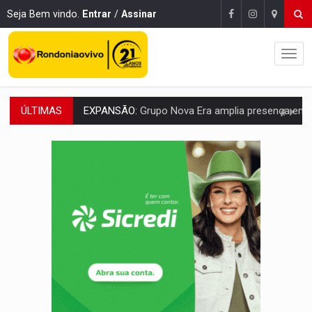
Seja Bem vindo.
Entrar
/
Assinar
ÚLTIMAS
ROTA GLOBAL:
PCC amplia presença internacional e transforma Brasil em cor
CONEXÃO RONDONIAOVIVO:
Museólogo Antônio Ocampo conduz a história de uma
EXTENSÃO DE DANOS:
Ferroviários pedem ao Iphan recuperação de área atingid
VARIANDO O CARDÁPIO:
Veja essa receita de carne assada para o a
PREJUÍZO AOS ESTUDANTES:
Greve dos professores em PVH é considerada 
POSSESSÃO DE DEBORAH LOGAN:
Terror mistura mistério e filmagens quase
TRANSPARÊNCIA:
TCE reúne candidatos ao Governo e apresenta diagnó
ELAS DECIDEM:
Mulheres são maioria e representam 52% do eleitorado de 