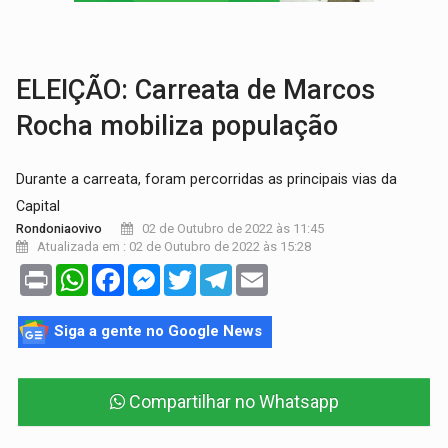
DO HOSPITAL AO CAMPO:
Veja as mais de 200 ações de Marcos Rogé
EXPANSÃO:
Grupo Nova Era amplia presença em PVH e transforma Aramix em
ELEIÇÃO: Carreata de Marcos
Rocha mobiliza população
Durante a carreata, foram percorridas as principais vias da
Capital
02 de Outubro de 2022 às 11:45
Rondoniaovivo
Atualizada em : 02 de Outubro de 2022 às 15:28
Print
WhatsApp
Facebook
Messenger
Twitter
Telegram
Email
Siga a gente no Google News
Compartilhar no Whatsapp