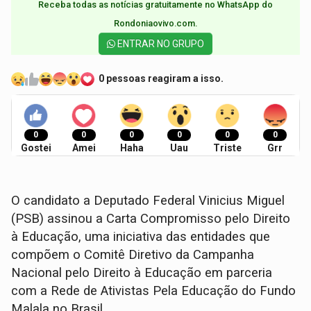
Receba todas as notícias gratuitamente no WhatsApp do
Rondoniaovivo.com.​
ENTRAR NO GRUPO
0 pessoas reagiram a isso.
0
0
0
0
0
0
Gostei
Amei
Haha
Uau
Triste
Grr
O candidato a Deputado Federal Vinicius Miguel
(PSB) assinou a Carta Compromisso pelo Direito
à Educação, uma iniciativa das entidades que
compõem o Comitê Diretivo da Campanha
Nacional pelo Direito à Educação em parceria
com a Rede de Ativistas Pela Educação do Fundo
Malala no Brasil.