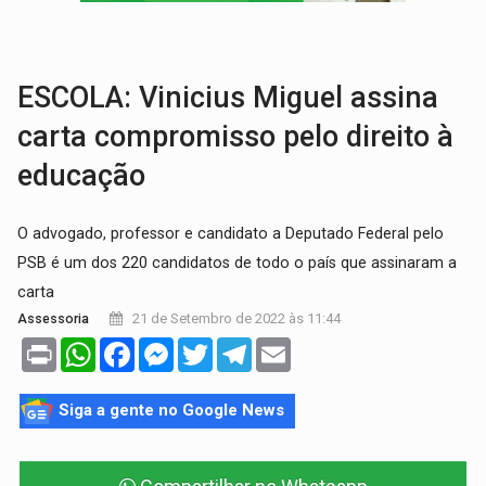
HOMENAGEM:
Cientistas cassados pelo AI-5 se tornam pesquisadores emér
VÍDEO:
Líder religioso é preso por abusar de fiéis sob pretexto de 'pro
ESCOLA: Vinicius Miguel assina
carta compromisso pelo direito à
educação
O advogado, professor e candidato a Deputado Federal pelo
PSB é um dos 220 candidatos de todo o país que assinaram a
carta
21 de Setembro de 2022 às 11:44
Assessoria
Print
WhatsApp
Facebook
Messenger
Twitter
Telegram
Email
Siga a gente no Google News