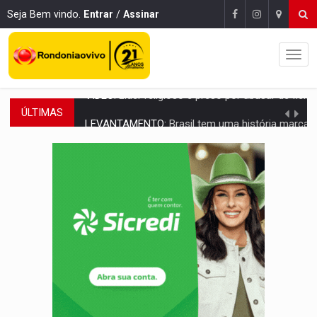
Seja Bem vindo.
Entrar
/
Assinar
ÚLTIMAS
LEVANTAMENTO:
Brasil tem uma história marcada por guerras, revoltas e con
LAMENTÁVEL:
Mulher é encontrada morta dentro de residência e
'XANDY DO MOTOCROSS':
Pai morre em acidente na BR-364 duas semanas após condena
PESO DO VOTO:
Cinco maiores colégios eleitorais concentram 53,7% dos v
COLUNA SEMANAL:
Largada foi dada e candidatos ao Governo de RO partem 
SOB SUSPEITA:
Entrega de 286 máquinas em Rondônia coincide com investig
ARTIGO:
Reter até 50% no distrato imobiliário é legal, mas não pode 
DO HOSPITAL AO CAMPO:
Veja as mais de 200 ações de Marcos Rogé