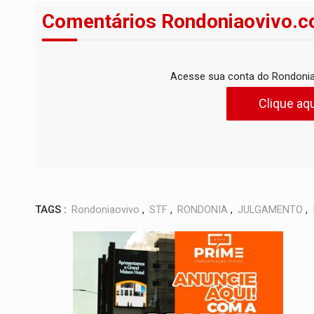
Comentários Rondoniaovivo.c
Acesse sua conta do Rondonia
Clique aqu
TAGS :
Rondoniaovivo
,
STF
,
RONDONIA
,
JULGAMENTO
,