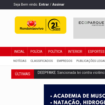
Seja Bem vindo.
Entrar
/
Assinar
INICIAL
POLÍCIA
POLÍTICA
INTERIOR
ESPORTES
NOTÍCIAS
CLASSIFICADOS
EMPREGOS
PUBLICAÇÕES LEGA
ÚLTIMAS
COLEGIADO:
Brasil e Rússia discutem ene
URGENTE:
Colisão entre caminhão e carr
ENCONTRO:
Amazônia Negra ganha projeç
PREVISÃO:
Porto Velho tem chances de c