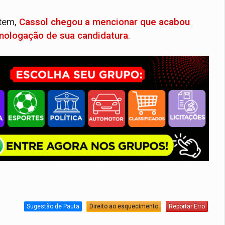
ntem,
Cassol chegou a mencionar que acabou
mologação de sua candidatura
.
Sugestão de Pauta
Direito ao esquecimento
Reportar Erro