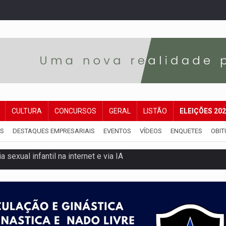
CULTURA
CONCURSOS
GERAL
LISTÃO
ELEIÇÕES 20
IS
DESTAQUES EMPRESARIAIS
EVENTOS
VÍDEOS
ENQUETES
OBIT
rgia nuclear, defesa e ciência em Brasília
o deixa quatro mortos e um em estado grave na BR
ão nacional com participação de Marcela Bonfim
huvas isoladas nesta sexta-feira (7)