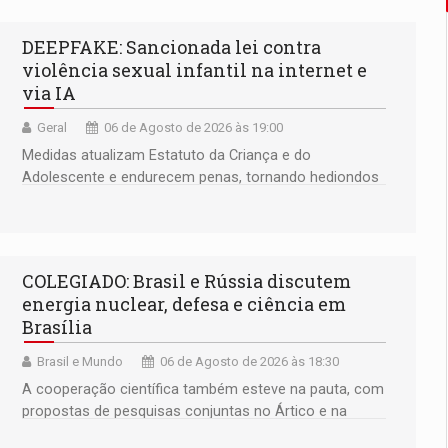
DEEPFAKE: Sancionada lei contra
violência sexual infantil na internet e
via IA
Geral
06 de Agosto de 2026 às 19:00
Medidas atualizam Estatuto da Criança e do
Adolescente e endurecem penas, tornando hediondos
os crimes de maior gravidade
COLEGIADO: Brasil e Rússia discutem
energia nuclear, defesa e ciência em
Brasília
Brasil e Mundo
06 de Agosto de 2026 às 18:30
A cooperação científica também esteve na pauta, com
propostas de pesquisas conjuntas no Ártico e na
Antártida