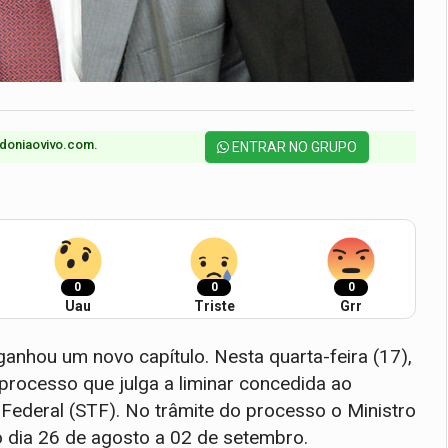
doniaovivo.com.​
ENTRAR NO GRUPO
0
0
0
Uau
Triste
Grr
anhou um novo capítulo. Nesta quarta-feira (17),
rocesso que julga a liminar concedida ao
 Federal (STF). No trâmite do processo o Ministro
 o dia 26 de agosto a 02 de setembro.