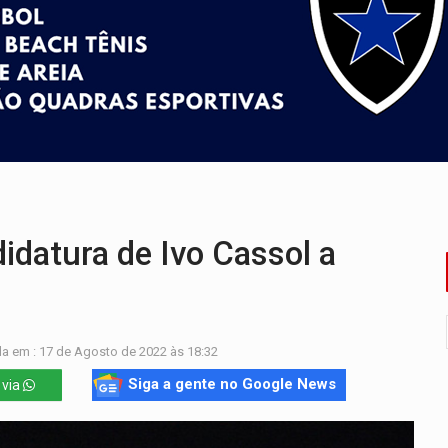
delibera greve da educação municipal em Porto Velho
e oficina de Comunicação com oportunidade de integrar equipe
romove reflexão sobre trajetória da Lei Maria da Penha
 fim do ano para regularização de débitos
umprimento da legislação sobre transporte de cargas por em
 sexual infantil na internet e via IA
idatura de Ivo Cassol a
a em : 17 de Agosto de 2022 às 18:32
Siga a gente no Google News
 via