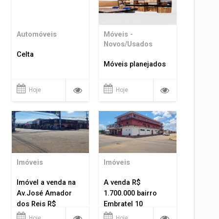
Automóveis
Móveis -
Novos/Usados
Celta
Móveis planejados
Hoje
Hoje
Imóveis
Imóveis
Imóvel a venda na
A venda R$
Av.José Amador
1.700.000 bairro
dos Reis R$
Embratel 10
1.400.000
apartamentos!
Hoje
Hoje