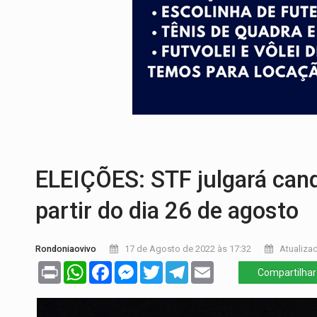
SINDICATOS UNIDOS:
Assembleia Geral 
PROCESSO SELETIVO:
Rondoniaovivo abr
AGOSTO LILÁS:
MPRO lança de portal e p
REGULARIZAÇÃO:
Refis 2026 segue até o
TRANSPORTE DE ARROZ:
MPF assegura c
DEEPFAKE:
Sancionada lei contra violência
ELEIÇÕES: STF julgará cand
partir do dia 26 de agosto
Rondoniaovivo
17 de Agosto de 2022 às 17:32
Atualizad
Print
WhatsApp
Facebook
Messenger
Twitter
Telegram
Email
Compartilhar