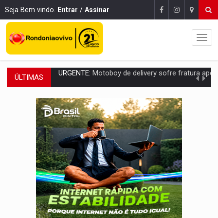
Seja Bem vindo.
Entrar
/
Assinar
ÚLTIMAS
ELEIÇÕES 2026:
Ulisses Guimarães e as nuvens no céu de Rondônia – Por 
DECISÃO REVISADA:
Nunes Marques reduz pena de Acir Gurgacz e declara pun
CONEXÃO RONDONIAOVIVO:
Museólogo Antônio Ocampo lança livro sob
ELEIÇÕES 2026:
Patrimônio de candidata a deputada federal do PL salta R$ 1 m
VÍDEO:
Quadrilha é flagrada com cerca de 200 porções
BAIRRO TEIXEIRÃO:
MPF cobra regularização fundiária da comunid
SUCESSO NA ABERTURA:
2ª Feira Rondônia Empreendedora segue no Espaço Alternativ
REESTRUTURAÇÃO:
Secretário da Seinfra de Porto Velho pede exon