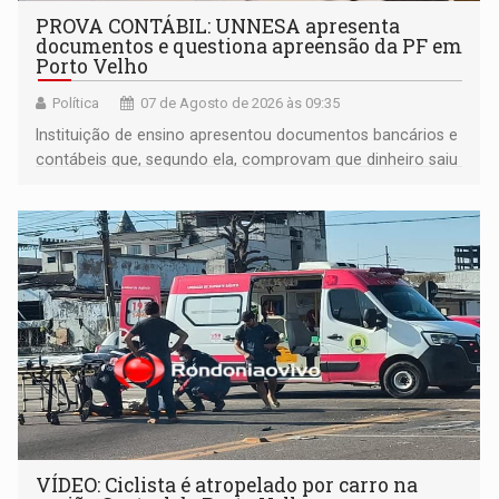
PROVA CONTÁBIL: UNNESA apresenta
documentos e questiona apreensão da PF em
Porto Velho
Política
07 de Agosto de 2026 às 09:35
Instituição de ensino apresentou documentos bancários e
contábeis que, segundo ela, comprovam que dinheiro saiu
de sua própria conta, foi sacado pelo diretor financeiro e
apreendido quando já estava dentro da sede da entidade
— em pleno ano eleitoral em Rondônia
VÍDEO: Ciclista é atropelado por carro na