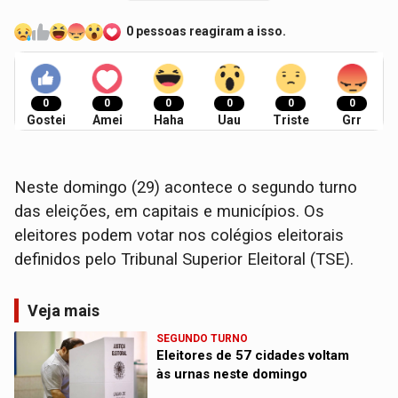
0 pessoas reagiram a isso.
0
0
0
0
0
0
Gostei
Amei
Haha
Uau
Triste
Grr
Neste domingo (29) acontece o segundo turno
das eleições, em capitais e municípios. Os
eleitores podem votar nos colégios eleitorais
definidos pelo Tribunal Superior Eleitoral (TSE).
Veja mais
SEGUNDO TURNO
Eleitores de 57 cidades voltam
às urnas neste domingo