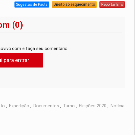
Sugestão de Pauta
Direito ao esquecimento
Reportar Erro
om (0)
ovivo.com e faça seu comentário
i para entrar
to
,
Expedição
,
Documentos
,
Turno
,
Eleições 2020
,
Notícia