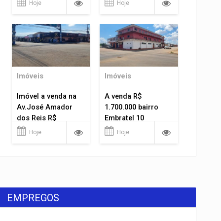
Hoje
Hoje
Imóveis
Imóveis
Imóvel a venda na
A venda R$
Av.José Amador
1.700.000 bairro
dos Reis R$
Embratel 10
1.400.000
apartamentos!
Hoje
Hoje
EMPREGOS