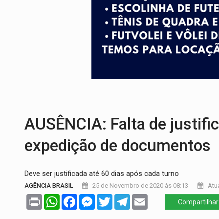
PREVISÃO:
Porto Velho tem chances de c
SINDICATOS UNIDOS:
Assembleia Geral 
PROCESSO SELETIVO:
Rondoniaovivo abr
AGOSTO LILÁS:
MPRO lança de portal e p
REGULARIZAÇÃO:
Refis 2026 segue até o
TRANSPORTE DE ARROZ:
MPF assegura c
AUSÊNCIA: Falta de justifi
expedição de documentos
Deve ser justificada até 60 dias após cada turno
AGÊNCIA BRASIL
25 de Novembro de 2020 às 08:13
Atua
Print
WhatsApp
Facebook
Messenger
Twitter
Telegram
Email
Compartilhar