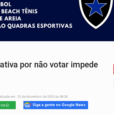
huvas isoladas nesta sexta-feira (7)
delibera greve da educação municipal em Porto Velho
e oficina de Comunicação com oportunidade de integrar equipe
romove reflexão sobre trajetória da Lei Maria da Penha
 fim do ano para regularização de débitos
umprimento da legislação sobre transporte de cargas por em
cativa por não votar impede
lizada em : 25 de Novembro de 2020 às 08:28
Siga a gente no Google News
 via