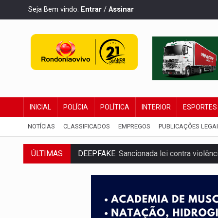
Seja Bem vindo.
Entrar
/
Assinar
INICIAL
POLÍCIA
POLÍTICA
INTERIOR
ESPORTES
NOTÍCIAS
CLASSIFICADOS
EMPREGOS
PUBLICAÇÕES LEGA
ÚLTIMAS
DEEPFAKE:
Sancionada lei contra violência
COLEGIADO:
Brasil e Rússia discutem ene
URGENTE:
Colisão entre caminhão e carr
ENCONTRO:
Amazônia Negra ganha projeç