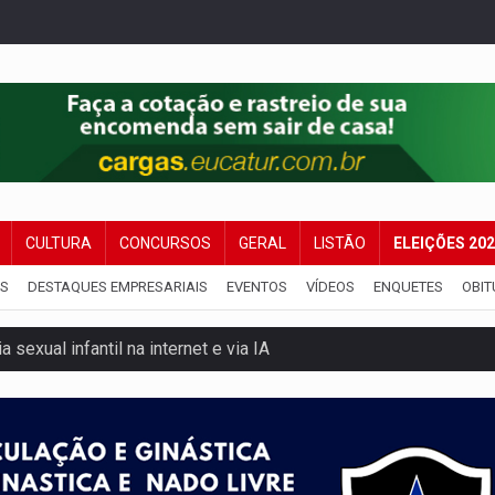
CULTURA
CONCURSOS
GERAL
LISTÃO
ELEIÇÕES 20
IS
DESTAQUES EMPRESARIAIS
EVENTOS
VÍDEOS
ENQUETES
OBIT
 sexual infantil na internet e via IA
rgia nuclear, defesa e ciência em Brasília
o deixa quatro mortos e um em estado grave na BR
ão nacional com participação de Marcela Bonfim