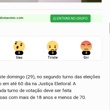
doniaovivo.com.​
ENTRAR NO GRUPO
0
0
0
Uau
Triste
Grr
te domingo (29), no segundo turno das eleições
o em até 60 dia na Justiça Eleitoral. A
ada turno de votação deve ser feita
soas com mais de 18 anos e menos de 70.