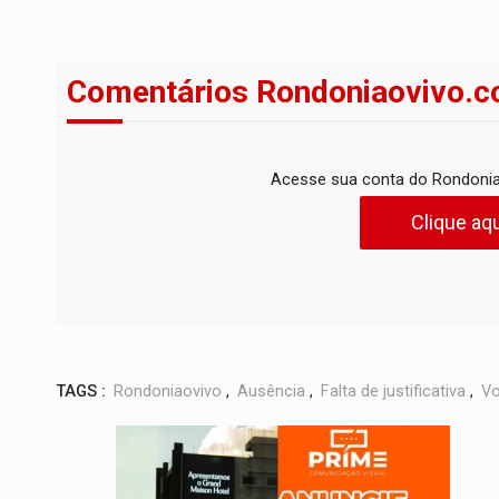
Comentários Rondoniaovivo.c
Acesse sua conta do Rondonia
Clique aqu
TAGS :
Rondoniaovivo
,
Ausência
,
Falta de justificativa
,
Vo