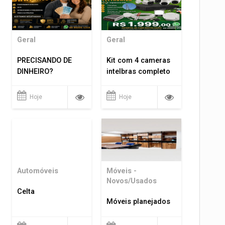
Geral
Geral
PRECISANDO DE
Kit com 4 cameras
DINHEIRO?
intelbras completo
Hoje
Hoje
Automóveis
Móveis -
Novos/Usados
Celta
Móveis planejados