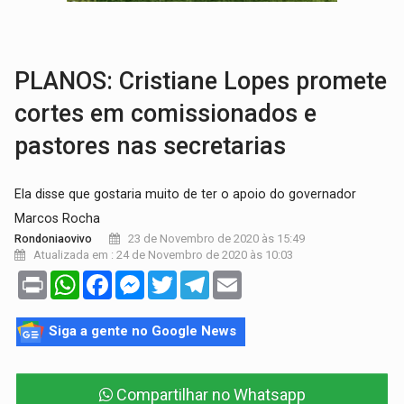
BRASIL CONTRA O CRIME:
Acusado de guardar armas de facção é preso com rev
TRAGÉDIA:
Sobe para cinco o número de mortos em colisão entre carreta e Fia
PLANOS: Cristiane Lopes promete
cortes em comissionados e
pastores nas secretarias
Ela disse que gostaria muito de ter o apoio do governador
Marcos Rocha
23 de Novembro de 2020 às 15:49
Rondoniaovivo
Atualizada em : 24 de Novembro de 2020 às 10:03
Print
WhatsApp
Facebook
Messenger
Twitter
Telegram
Email
Siga a gente no Google News
Compartilhar no Whatsapp