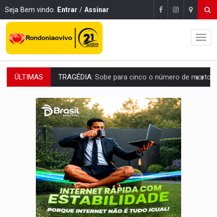
Seja Bem vindo.
Entrar
/
Assinar
ÚLTIMAS
TRANSPORTE DE ARROZ:
MPF assegura cumprimento da legislação sobre transporte d
DEEPFAKE:
Sancionada lei contra violência sexual infantil na inte
COLEGIADO:
Brasil e Rússia discutem energia nuclear, defesa e ciênc
URGENTE:
Colisão entre caminhão e carro deixa quatro mortos e um em est
ENCONTRO:
Amazônia Negra ganha projeção nacional com participação de M
PREVISÃO:
Porto Velho tem chances de chuvas isoladas nesta se
SINDICATOS UNIDOS:
Assembleia Geral delibera greve da educação municip
PROCESSO SELETIVO:
Rondoniaovivo abre oficina de Comunicação com oportunidade