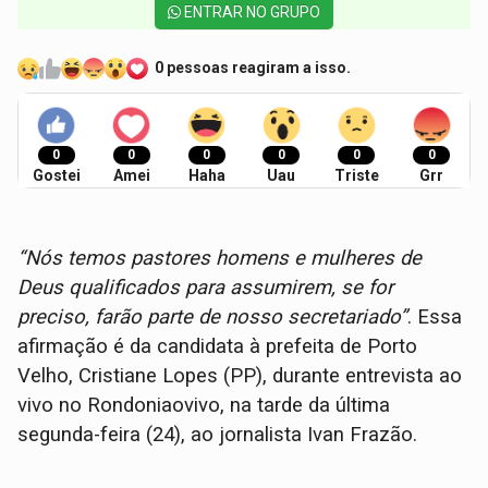
ENTRAR NO GRUPO
0 pessoas reagiram a isso.
0
0
0
0
0
0
Gostei
Amei
Haha
Uau
Triste
Grr
“Nós temos pastores homens e mulheres de
Deus qualificados para assumirem, se for
preciso, farão parte de nosso secretariado”
. Essa
afirmação é da candidata à prefeita de Porto
Velho, Cristiane Lopes (PP), durante entrevista ao
vivo no Rondoniaovivo, na tarde da última
segunda-feira (24), ao jornalista Ivan Frazão.