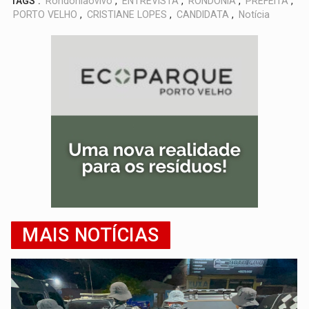
TAGS :
Rondoniaovivo
,
ENTREVISTA
,
RONDONIA
,
PREFEITA
,
PORTO VELHO
,
CRISTIANE LOPES
,
CANDIDATA
,
Notícia
MAIS NOTÍCIAS