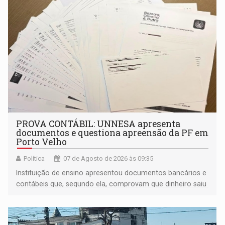
PROVA CONTÁBIL: UNNESA apresenta
documentos e questiona apreensão da PF em
Porto Velho
Política
07 de Agosto de 2026 às 09:35
Instituição de ensino apresentou documentos bancários e
contábeis que, segundo ela, comprovam que dinheiro saiu
de sua própria conta, foi sacado pelo diretor financeiro e
apreendido quando já estava dentro da sede da entidade
— em pleno ano eleitoral em Rondônia