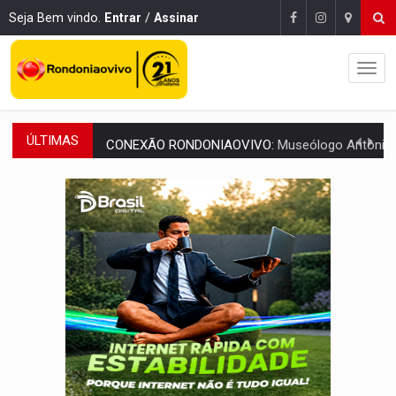
Seja Bem vindo.
Entrar
/
Assinar
ÚLTIMAS
CONEXÃO RONDONIAOVIVO:
Museólogo Antônio Ocampo lança livro sob
ELEIÇÕES 2026:
Patrimônio de candidata a deputada federal do PL salta R$ 1 m
VÍDEO:
Quadrilha é flagrada com cerca de 200 porções
BAIRRO TEIXEIRÃO:
MPF cobra regularização fundiária da comunid
SUCESSO NA ABERTURA:
2ª Feira Rondônia Empreendedora segue no Espaço Alternativ
REESTRUTURAÇÃO:
Secretário da Seinfra de Porto Velho pede exon
SAÚDE INDÍGENA:
Pirahã terão consultas e exames especializados durante 
ECONOMIA:
Dia dos pais deve movimentar R$ 8,5 bilhões e RO projet