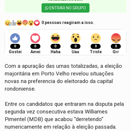
ENTRAR NO GRUPO
0 pessoas reagiram a isso.
0
0
0
0
0
0
Gostei
Amei
Haha
Uau
Triste
Grr
Com a apuração das urnas totalizadas, a eleição
majoritária em Porto Velho revelou situações
novas na preferencia do eleitorado da capital
rondoniense.
Entre os candidatos que entraram na disputa pela
segunda vez consecutiva estava Williames
Pimentel (MDB) que acabou “derretendo”
numericamente em relação à eleição passada.