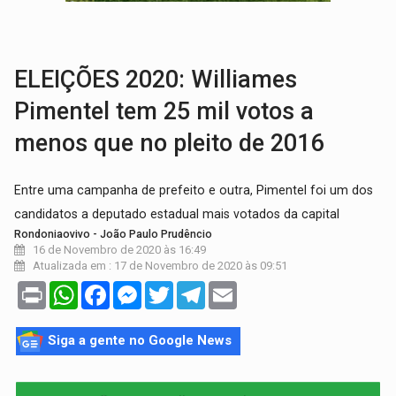
ELEIÇÕES 2026:
Ulisses Guimarães e as nuvens no céu de Rondônia – Por 
DECISÃO REVISADA:
Nunes Marques reduz pena de Acir Gurgacz e declara pun
ELEIÇÕES 2020: Williames
Pimentel tem 25 mil votos a
menos que no pleito de 2016
Entre uma campanha de prefeito e outra, Pimentel foi um dos
candidatos a deputado estadual mais votados da capital
Rondoniaovivo - João Paulo Prudêncio
16 de Novembro de 2020 às 16:49
Atualizada em : 17 de Novembro de 2020 às 09:51
Print
WhatsApp
Facebook
Messenger
Twitter
Telegram
Email
Siga a gente no Google News