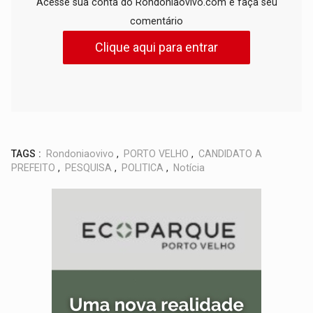
Acesse sua conta do Rondoniaovivo.com e faça seu
comentário
Clique aqui para entrar
TAGS :
Rondoniaovivo
,
PORTO VELHO
,
CANDIDATO A
PREFEITO
,
PESQUISA
,
POLITICA
,
Notícia