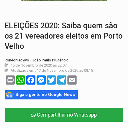
INFRAESTRUTURA:
Após quase 30 anos de espera, asfalto chega ao bairr
A ILHA:
Coreografia de Rondônia estreia na programação do Festival de Dan
ELEIÇÕES 2020: Saiba quem são
os 21 vereadores eleitos em Porto
Velho
Rondoniaovivo - João Paulo Prudêncio
15 de Novembro de 2020 às 22:07
Atualizada em : 17 de Novembro de 2020 às 08:15
Print
WhatsApp
Facebook
Messenger
Twitter
Telegram
Email
Siga a gente no Google News
Compartilhar no Whatsapp