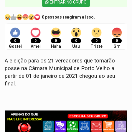
ENTRAR NO GRUPO
0 pessoas reagiram a isso.
0
0
0
0
0
0
Gostei
Amei
Haha
Uau
Triste
Grr
A eleição para os 21 vereadores que tomarão
posse na Câmara Municipal de Porto Velho a
partir de 01 de janeiro de 2021 chegou ao seu
final.