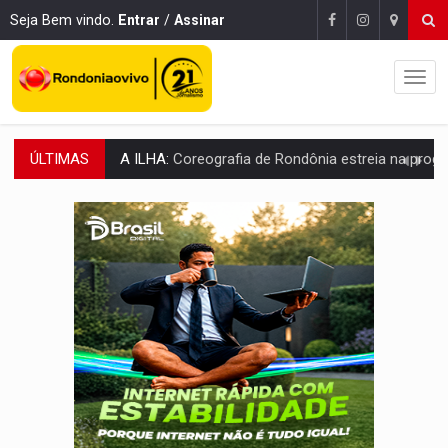
Seja Bem vindo.
Entrar
/
Assinar
ÚLTIMAS
ELEIÇÕES 2026:
Sgt. Mouza esclarece 'erro de digitação' em declaração de patrim
JUDICIÁRIO:
Sinjur parabeniza servidores pelo adicional de incentivo com ef
Publicação Legal:
AVISO DE LICITAÇÃO: Pregão Eletrônico Nº 12/2026
BR-364:
Polícia apreende mais de uma tonelada de drogas em fundo fal
EMOCIONE:
PRESENTES: Confira os sorteados na promoção de 
VOVÔ LADRÃO:
Idoso é filmado furtando bicicleta na frente
JUSTIÇA:
Comarca de Nova Mamoré terá seu primeiro jú
ADAILTON FÚRIA:
Assessoria denuncia suposto ataque com perfis falso